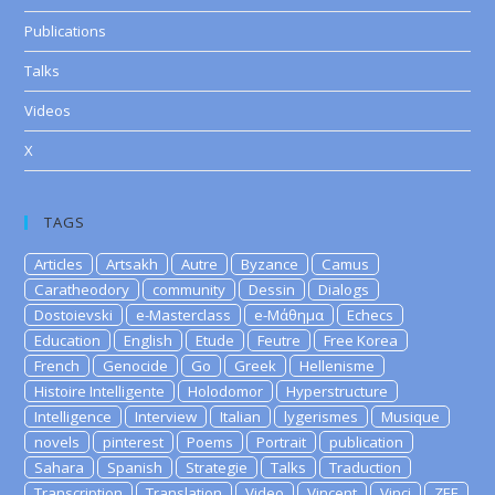
Publications
Talks
Videos
X
TAGS
Articles
Artsakh
Autre
Byzance
Camus
Caratheodory
community
Dessin
Dialogs
Dostoievski
e-Masterclass
e-Μάθημα
Echecs
Education
English
Etude
Feutre
Free Korea
French
Genocide
Go
Greek
Hellenisme
Histoire Intelligente
Holodomor
Hyperstructure
Intelligence
Interview
Italian
lygerismes
Musique
novels
pinterest
Poems
Portrait
publication
Sahara
Spanish
Strategie
Talks
Traduction
Transcription
Translation
Video
Vincent
Vinci
ZEE