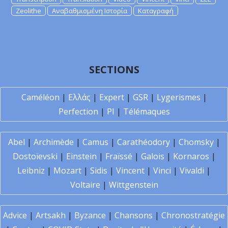
Zeolithe
Αναβαθμισμένη Ιστορία
Καταγραφή
SECTIONS
Caméléon
|
Ελλάς
|
Expert
|
GSR
|
Lygerismes
|
Perfection
|
PI
|
Télémaques
Abel
|
Archimède
|
Camus
|
Carathéodory
|
Chomsky
|
Dostoïevski
|
Einstein
|
Fraïssé
|
Galois
|
Kornaros
|
Leibniz
|
Mozart
|
Sidis
|
Vincent
|
Vinci
|
Vivaldi
|
Voltaire
|
Wittgenstein
Advice
|
Artsakh
|
Byzance
|
Chansons
|
Chronostratégie