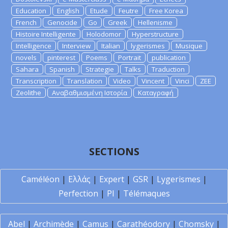
Education
English
Etude
Feutre
Free Korea
French
Genocide
Go
Greek
Hellenisme
Histoire Intelligente
Holodomor
Hyperstructure
Intelligence
Interview
Italian
lygerismes
Musique
novels
pinterest
Poems
Portrait
publication
Sahara
Spanish
Strategie
Talks
Traduction
Transcription
Translation
Video
Vincent
Vinci
ZEE
Zeolithe
Αναβαθμισμένη Ιστορία
Καταγραφή
SECTIONS
Caméléon
|
Ελλάς
|
Expert
|
GSR
|
Lygerismes
|
Perfection
|
PI
|
Télémaques
Abel
|
Archimède
|
Camus
|
Carathéodory
|
Chomsky
|