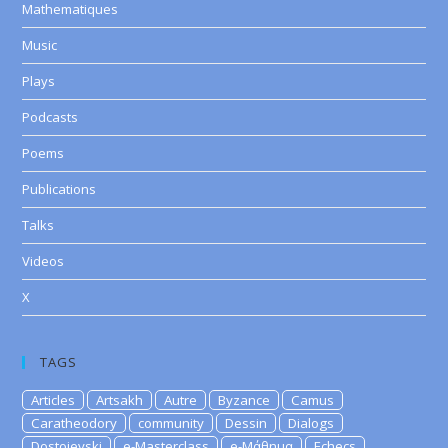
Mathematiques
Music
Plays
Podcasts
Poems
Publications
Talks
Videos
X
TAGS
Articles
Artsakh
Autre
Byzance
Camus
Caratheodory
community
Dessin
Dialogs
Dostoievski
e-Masterclass
e-Μάθημα
Echecs