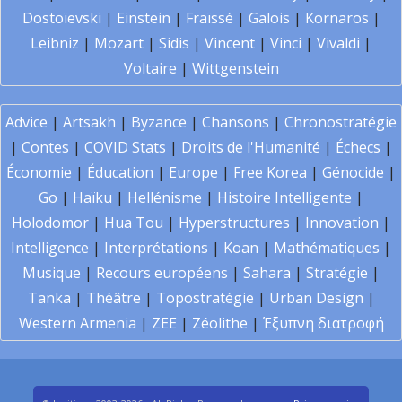
Dostoïevski
|
Einstein
|
Fraïssé
|
Galois
|
Kornaros
|
Leibniz
|
Mozart
|
Sidis
|
Vincent
|
Vinci
|
Vivaldi
|
Voltaire
|
Wittgenstein
Advice
|
Artsakh
|
Byzance
|
Chansons
|
Chronostratégie
|
Contes
|
COVID Stats
|
Droits de l'Humanité
|
Échecs
|
Économie
|
Éducation
|
Europe
|
Free Korea
|
Génocide
|
Go
|
Haïku
|
Hellénisme
|
Histoire Intelligente
|
Holodomor
|
Hua Tou
|
Hyperstructures
|
Innovation
|
Intelligence
|
Interprétations
|
Koan
|
Mathématiques
|
Musique
|
Recours européens
|
Sahara
|
Stratégie
|
Tanka
|
Théâtre
|
Topostratégie
|
Urban Design
|
Western Armenia
|
ZEE
|
Zéolithe
|
Έξυπνη διατροφή