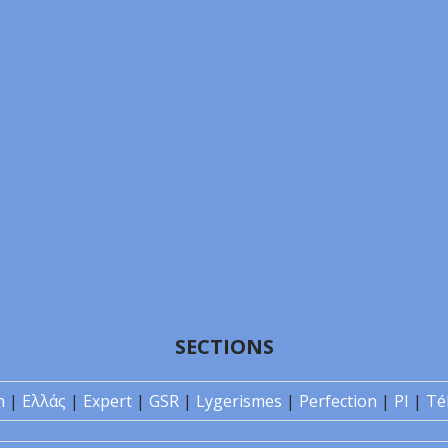
SECTIONS
n
|
Ελλάς
|
Expert
|
GSR
|
Lygerismes
|
Perfection
|
PI
|
Té