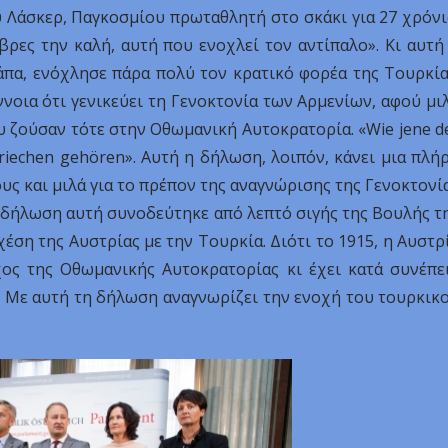
 Λάσκερ, Παγκοσμίου πρωταθλητή στο σκάκι για 27 χρόνι
βρες την καλή, αυτή που ενοχλεί τον αντίπαλο». Κι αυτή
άπα, ενόχλησε πάρα πολύ τον κρατικό φορέα της Τουρκία
νοια ότι γενικεύει τη Γενοκτονία των Αρμενίων, αφού μι
υ ζούσαν τότε στην Οθωμανική Αυτοκρατορία. «Wie jene d
Griechen gehören». Αυτή η δήλωση, λοιπόν, κάνει μια πλή
ς και μιλά για το πρέπον της αναγνώρισης της Γενοκτονί
 Η δήλωση αυτή συνοδεύτηκε από λεπτό σιγής της Βουλής τ
χέση της Αυστρίας με την Τουρκία. Διότι το 1915, η Αυστρ
ς της Οθωμανικής Αυτοκρατορίας κι έχει κατά συνέπε
. Με αυτή τη δήλωση αναγνωρίζει την ενοχή του τουρκικ