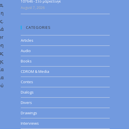
107646 - Στο μάρκετινγκ
α,
August 7, 2026
 η
ς.
CATEGORIES
λά
er
Articles
ρη
Audio
ας
ης
Books
ία
CDROM & Media
ια
Contes
ού
Dialogs
Divers
Drawings
Interviews