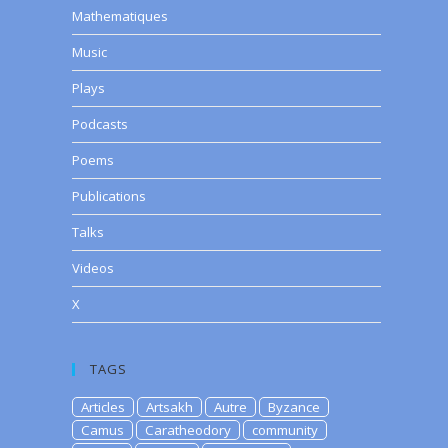
Mathematiques
Music
Plays
Podcasts
Poems
Publications
Talks
Videos
X
TAGS
Articles
Artsakh
Autre
Byzance
Camus
Caratheodory
community