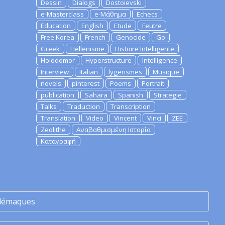
Dessin
Dialogs
Dostoievski
e-Masterclass
e-Μάθημα
Echecs
Education
English
Etude
Feutre
Free Korea
French
Genocide
Go
Greek
Hellenisme
Histoire Intelligente
Holodomor
Hyperstructure
Intelligence
Interview
Italian
lygerismes
Musique
novels
pinterest
Poems
Portrait
publication
Sahara
Spanish
Strategie
Talks
Traduction
Transcription
Translation
Video
Vincent
Vinci
ZEE
Zeolithe
Αναβαθμισμένη Ιστορία
Καταγραφή
lémaques