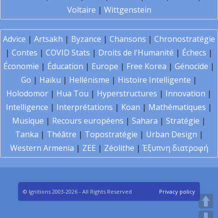
Voltaire
|
Wittgenstein
Advice
|
Artsakh
|
Byzance
|
Chansons
|
Chronostratégie
|
Contes
|
COVID Stats
|
Droits de l'Humanité
|
Échecs
|
Économie
|
Éducation
|
Europe
|
Free Korea
|
Génocide
|
Go
|
Haïku
|
Hellénisme
|
Histoire Intelligente
|
Holodomor
|
Hua Tou
|
Hyperstructures
|
Innovation
|
Intelligence
|
Interprétations
|
Koan
|
Mathématiques
|
Musique
|
Recours européens
|
Sahara
|
Stratégie
|
Tanka
|
Théâtre
|
Topostratégie
|
Urban Design
|
Western Armenia
|
ZEE
|
Zéolithe
|
Έξυπνη διατροφή
© Ignitions 2003-2026 - All Rights Reserved
Privacy policy