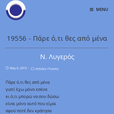
MENU
19556 - Πάρε ό,τι θες από μένα
Ν. Λυγερός
May 6, 2015
Articles
/
Poems
Πάρε ό,τι θες από μένα
γιατί έχω μόνο εσένα
κι ό,τι μπορώ να σου δώσω
είναι μόνο αυτό που είμαι
αφού ποτέ δεν κράτησα