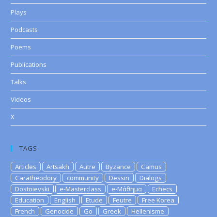
Plays
Podcasts
Poems
Publications
Talks
Videos
X
TAGS
Articles
Artsakh
Autre
Byzance
Camus
Caratheodory
community
Dessin
Dialogs
Dostoievski
e-Masterclass
e-Μάθημα
Echecs
Education
English
Etude
Feutre
Free Korea
French
Genocide
Go
Greek
Hellenisme