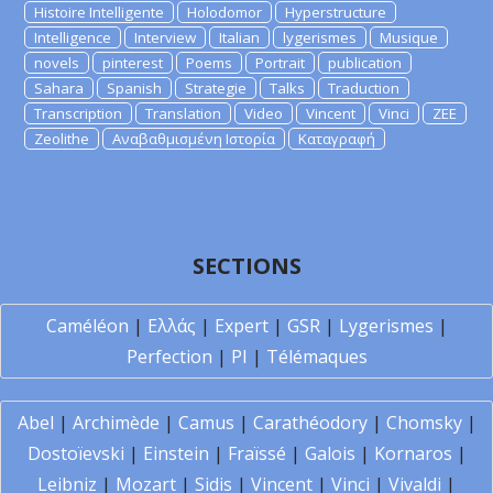
Histoire Intelligente
Holodomor
Hyperstructure
Intelligence
Interview
Italian
lygerismes
Musique
novels
pinterest
Poems
Portrait
publication
Sahara
Spanish
Strategie
Talks
Traduction
Transcription
Translation
Video
Vincent
Vinci
ZEE
Zeolithe
Αναβαθμισμένη Ιστορία
Καταγραφή
SECTIONS
Caméléon
|
Ελλάς
|
Expert
|
GSR
|
Lygerismes
|
Perfection
|
PI
|
Télémaques
Abel
|
Archimède
|
Camus
|
Carathéodory
|
Chomsky
|
Dostoïevski
|
Einstein
|
Fraïssé
|
Galois
|
Kornaros
|
Leibniz
|
Mozart
|
Sidis
|
Vincent
|
Vinci
|
Vivaldi
|