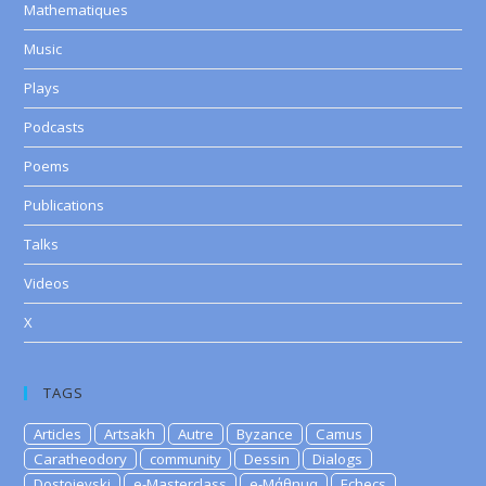
Mathematiques
Music
Plays
Podcasts
Poems
Publications
Talks
Videos
X
TAGS
Articles
Artsakh
Autre
Byzance
Camus
Caratheodory
community
Dessin
Dialogs
Dostoievski
e-Masterclass
e-Μάθημα
Echecs