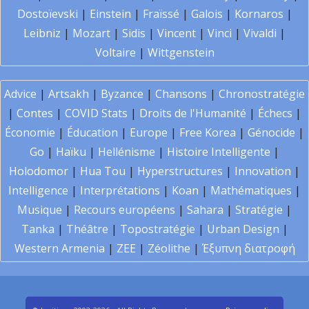
Dostoïevski
|
Einstein
|
Fraïssé
|
Galois
|
Kornaros
|
Leibniz
|
Mozart
|
Sidis
|
Vincent
|
Vinci
|
Vivaldi
|
Voltaire
|
Wittgenstein
Advice
|
Artsakh
|
Byzance
|
Chansons
|
Chronostratégie
|
Contes
|
COVID Stats
|
Droits de l'Humanité
|
Échecs
|
Économie
|
Éducation
|
Europe
|
Free Korea
|
Génocide
|
Go
|
Haïku
|
Hellénisme
|
Histoire Intelligente
|
Holodomor
|
Hua Tou
|
Hyperstructures
|
Innovation
|
Intelligence
|
Interprétations
|
Koan
|
Mathématiques
|
Musique
|
Recours européens
|
Sahara
|
Stratégie
|
Tanka
|
Théâtre
|
Topostratégie
|
Urban Design
|
Western Armenia
|
ZEE
|
Zéolithe
|
Έξυπνη διατροφή