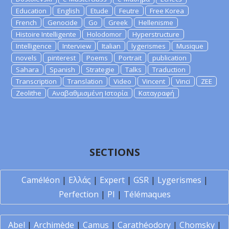
Education
English
Etude
Feutre
Free Korea
French
Genocide
Go
Greek
Hellenisme
Histoire Intelligente
Holodomor
Hyperstructure
Intelligence
Interview
Italian
lygerismes
Musique
novels
pinterest
Poems
Portrait
publication
Sahara
Spanish
Strategie
Talks
Traduction
Transcription
Translation
Video
Vincent
Vinci
ZEE
Zeolithe
Αναβαθμισμένη Ιστορία
Καταγραφή
SECTIONS
Caméléon
|
Ελλάς
|
Expert
|
GSR
|
Lygerismes
|
Perfection
|
PI
|
Télémaques
Abel
|
Archimède
|
Camus
|
Carathéodory
|
Chomsky
|