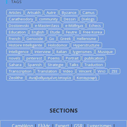
TAGS
Articles
Artsakh
Autre
Byzance
Camus
Caratheodory
community
Dessin
Dialogs
Dostoievski
e-Masterclass
e-Μάθημα
Echecs
Education
English
Etude
Feutre
Free Korea
French
Genocide
Go
Greek
Hellenisme
Histoire Intelligente
Holodomor
Hyperstructure
Intelligence
Interview
Italian
lygerismes
Musique
novels
pinterest
Poems
Portrait
publication
Sahara
Spanish
Strategie
Talks
Traduction
Transcription
Translation
Video
Vincent
Vinci
ZEE
Zeolithe
Αναβαθμισμένη Ιστορία
Καταγραφή
SECTIONS
Caméléon
|
Ελλάς
|
Expert
|
GSR
|
Lygerismes
|