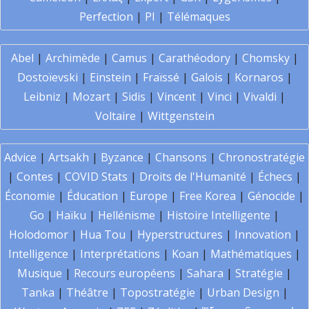
Perfection
|
PI
|
Télémaques
Abel
|
Archimède
|
Camus
|
Carathéodory
|
Chomsky
|
Dostoïevski
|
Einstein
|
Fraïssé
|
Galois
|
Kornaros
|
Leibniz
|
Mozart
|
Sidis
|
Vincent
|
Vinci
|
Vivaldi
|
Voltaire
|
Wittgenstein
Advice
|
Artsakh
|
Byzance
|
Chansons
|
Chronostratégie
|
Contes
|
COVID Stats
|
Droits de l'Humanité
|
Échecs
|
Économie
|
Éducation
|
Europe
|
Free Korea
|
Génocide
|
Go
|
Haïku
|
Hellénisme
|
Histoire Intelligente
|
Holodomor
|
Hua Tou
|
Hyperstructures
|
Innovation
|
Intelligence
|
Interprétations
|
Koan
|
Mathématiques
|
Musique
|
Recours européens
|
Sahara
|
Stratégie
|
Tanka
|
Théâtre
|
Topostratégie
|
Urban Design
|