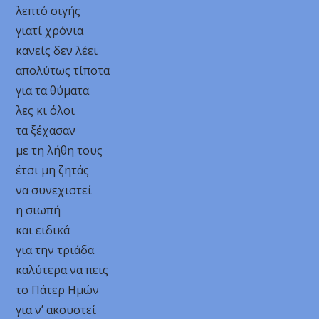
λεπτό σιγής
γιατί χρόνια
κανείς δεν λέει
απολύτως τίποτα
για τα θύματα
λες κι όλοι
τα ξέχασαν
με τη λήθη τους
έτσι μη ζητάς
να συνεχιστεί
η σιωπή
και ειδικά
για την τριάδα
καλύτερα να πεις
το Πάτερ Ημών
για ν’ ακουστεί