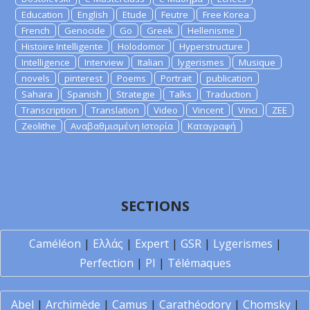
Education
English
Etude
Feutre
Free Korea
French
Genocide
Go
Greek
Hellenisme
Histoire Intelligente
Holodomor
Hyperstructure
Intelligence
Interview
Italian
lygerismes
Musique
novels
pinterest
Poems
Portrait
publication
Sahara
Spanish
Strategie
Talks
Traduction
Transcription
Translation
Video
Vincent
Vinci
ZEE
Zeolithe
Αναβαθμισμένη Ιστορία
Καταγραφή
SECTIONS
Caméléon
|
Ελλάς
|
Expert
|
GSR
|
Lygerismes
|
Perfection
|
PI
|
Télémaques
Abel
|
Archimède
|
Camus
|
Carathéodory
|
Chomsky
|