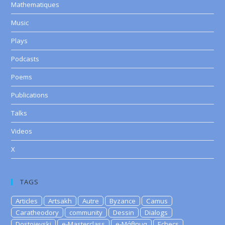
Mathematiques
Music
Plays
Podcasts
Poems
Publications
Talks
Videos
X
TAGS
Articles
Artsakh
Autre
Byzance
Camus
Caratheodory
community
Dessin
Dialogs
Dostoievski
e-Masterclass
e-Μάθημα
Echecs