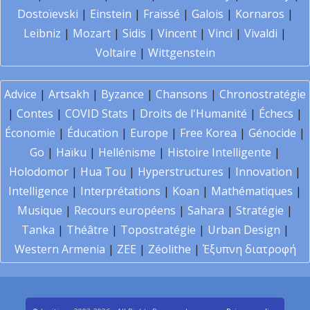
Dostoïevski
|
Einstein
|
Fraïssé
|
Galois
|
Kornaros
|
Leibniz
|
Mozart
|
Sidis
|
Vincent
|
Vinci
|
Vivaldi
|
Voltaire
|
Wittgenstein
Advice
|
Artsakh
|
Byzance
|
Chansons
|
Chronostratégie
|
Contes
|
COVID Stats
|
Droits de l'Humanité
|
Échecs
|
Économie
|
Éducation
|
Europe
|
Free Korea
|
Génocide
|
Go
|
Haïku
|
Hellénisme
|
Histoire Intelligente
|
Holodomor
|
Hua Tou
|
Hyperstructures
|
Innovation
|
Intelligence
|
Interprétations
|
Koan
|
Mathématiques
|
Musique
|
Recours européens
|
Sahara
|
Stratégie
|
Tanka
|
Théâtre
|
Topostratégie
|
Urban Design
|
Western Armenia
|
ZEE
|
Zéolithe
|
Έξυπνη διατροφή