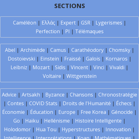
SECTIONS
Caméléon
|
Ελλάς
|
Expert
|
GSR
|
Lygerismes
|
Perfection
|
PI
|
Télémaques
Abel
|
Archimède
|
Camus
|
Carathéodory
|
Chomsky
|
Dostoïevski
|
Einstein
|
Fraïssé
|
Galois
|
Kornaros
|
Leibniz
|
Mozart
|
Sidis
|
Vincent
|
Vinci
|
Vivaldi
|
Voltaire
|
Wittgenstein
Advice
|
Artsakh
|
Byzance
|
Chansons
|
Chronostratégie
|
Contes
|
COVID Stats
|
Droits de l'Humanité
|
Échecs
|
Économie
|
Éducation
|
Europe
|
Free Korea
|
Génocide
|
Go
|
Haïku
|
Hellénisme
|
Histoire Intelligente
|
Holodomor
|
Hua Tou
|
Hyperstructures
|
Innovation
|
Intelligence
|
Interprétations
|
Koan
|
Mathématiques
|