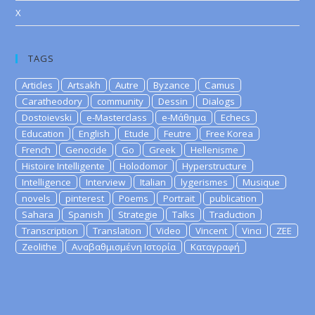
X
TAGS
Articles
Artsakh
Autre
Byzance
Camus
Caratheodory
community
Dessin
Dialogs
Dostoievski
e-Masterclass
e-Μάθημα
Echecs
Education
English
Etude
Feutre
Free Korea
French
Genocide
Go
Greek
Hellenisme
Histoire Intelligente
Holodomor
Hyperstructure
Intelligence
Interview
Italian
lygerismes
Musique
novels
pinterest
Poems
Portrait
publication
Sahara
Spanish
Strategie
Talks
Traduction
Transcription
Translation
Video
Vincent
Vinci
ZEE
Zeolithe
Αναβαθμισμένη Ιστορία
Καταγραφή