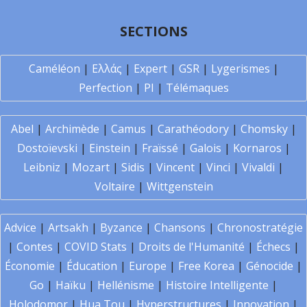
SECTIONS
Caméléon
|
Ελλάς
|
Expert
|
GSR
|
Lygerismes
|
Perfection
|
PI
|
Télémaques
Abel
|
Archimède
|
Camus
|
Carathéodory
|
Chomsky
|
Dostoïevski
|
Einstein
|
Fraïssé
|
Galois
|
Kornaros
|
Leibniz
|
Mozart
|
Sidis
|
Vincent
|
Vinci
|
Vivaldi
|
Voltaire
|
Wittgenstein
Advice
|
Artsakh
|
Byzance
|
Chansons
|
Chronostratégie
|
Contes
|
COVID Stats
|
Droits de l'Humanité
|
Échecs
|
Économie
|
Éducation
|
Europe
|
Free Korea
|
Génocide
|
Go
|
Haïku
|
Hellénisme
|
Histoire Intelligente
|
Holodomor
|
Hua Tou
|
Hyperstructures
|
Innovation
|