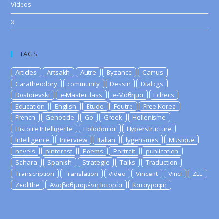
Videos
X
TAGS
Articles
Artsakh
Autre
Byzance
Camus
Caratheodory
community
Dessin
Dialogs
Dostoievski
e-Masterclass
e-Μάθημα
Echecs
Education
English
Etude
Feutre
Free Korea
French
Genocide
Go
Greek
Hellenisme
Histoire Intelligente
Holodomor
Hyperstructure
Intelligence
Interview
Italian
lygerismes
Musique
novels
pinterest
Poems
Portrait
publication
Sahara
Spanish
Strategie
Talks
Traduction
Transcription
Translation
Video
Vincent
Vinci
ZEE
Zeolithe
Αναβαθμισμένη Ιστορία
Καταγραφή