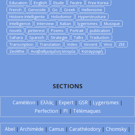
Education
English
Etude
Feutre
Free Korea
French
Genocide
Go
Greek
Hellenisme
Histoire Intelligente
Holodomor
Hyperstructure
Intelligence
Interview
Italian
lygerismes
Musique
novels
pinterest
Poems
Portrait
publication
Sahara
Spanish
Strategie
Talks
Traduction
Transcription
Translation
Video
Vincent
Vinci
ZEE
Zeolithe
Αναβαθμισμένη Ιστορία
Καταγραφή
SECTIONS
Caméléon
|
Ελλάς
|
Expert
|
GSR
|
Lygerismes
|
Perfection
|
PI
|
Télémaques
Abel
|
Archimède
|
Camus
|
Carathéodory
|
Chomsky
|