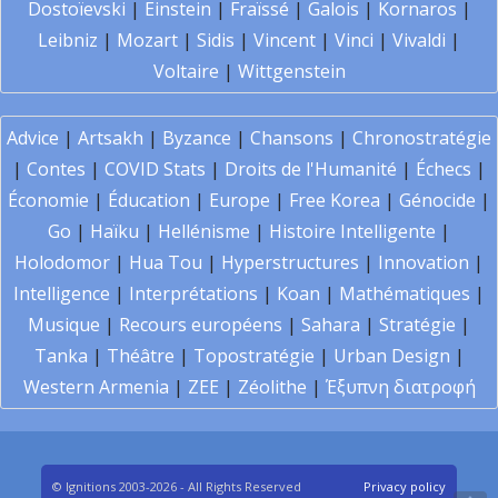
Dostoïevski
|
Einstein
|
Fraïssé
|
Galois
|
Kornaros
|
Leibniz
|
Mozart
|
Sidis
|
Vincent
|
Vinci
|
Vivaldi
|
Voltaire
|
Wittgenstein
Advice
|
Artsakh
|
Byzance
|
Chansons
|
Chronostratégie
|
Contes
|
COVID Stats
|
Droits de l'Humanité
|
Échecs
|
Économie
|
Éducation
|
Europe
|
Free Korea
|
Génocide
|
Go
|
Haïku
|
Hellénisme
|
Histoire Intelligente
|
Holodomor
|
Hua Tou
|
Hyperstructures
|
Innovation
|
Intelligence
|
Interprétations
|
Koan
|
Mathématiques
|
Musique
|
Recours européens
|
Sahara
|
Stratégie
|
Tanka
|
Théâtre
|
Topostratégie
|
Urban Design
|
Western Armenia
|
ZEE
|
Zéolithe
|
Έξυπνη διατροφή
© Ignitions 2003-2026 - All Rights Reserved
Privacy policy