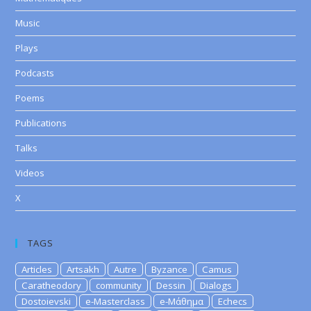
Music
Plays
Podcasts
Poems
Publications
Talks
Videos
X
TAGS
Articles
Artsakh
Autre
Byzance
Camus
Caratheodory
community
Dessin
Dialogs
Dostoievski
e-Masterclass
e-Μάθημα
Echecs