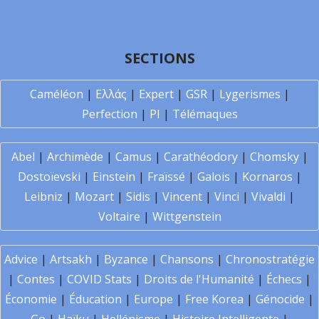
SECTIONS
Caméléon
|
Ελλάς
|
Expert
|
GSR
|
Lygerismes
|
Perfection
|
PI
|
Télémaques
Abel
|
Archimède
|
Camus
|
Carathéodory
|
Chomsky
|
Dostoïevski
|
Einstein
|
Fraïssé
|
Galois
|
Kornaros
|
Leibniz
|
Mozart
|
Sidis
|
Vincent
|
Vinci
|
Vivaldi
|
Voltaire
|
Wittgenstein
Advice
|
Artsakh
|
Byzance
|
Chansons
|
Chronostratégie
|
Contes
|
COVID Stats
|
Droits de l'Humanité
|
Échecs
|
Économie
|
Éducation
|
Europe
|
Free Korea
|
Génocide
|