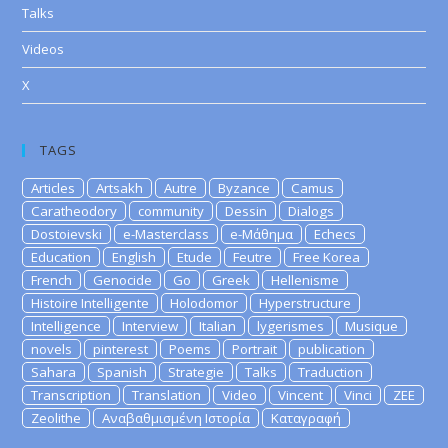
Talks
Videos
X
TAGS
Articles
Artsakh
Autre
Byzance
Camus
Caratheodory
community
Dessin
Dialogs
Dostoievski
e-Masterclass
e-Μάθημα
Echecs
Education
English
Etude
Feutre
Free Korea
French
Genocide
Go
Greek
Hellenisme
Histoire Intelligente
Holodomor
Hyperstructure
Intelligence
Interview
Italian
lygerismes
Musique
novels
pinterest
Poems
Portrait
publication
Sahara
Spanish
Strategie
Talks
Traduction
Transcription
Translation
Video
Vincent
Vinci
ZEE
Zeolithe
Αναβαθμισμένη Ιστορία
Καταγραφή