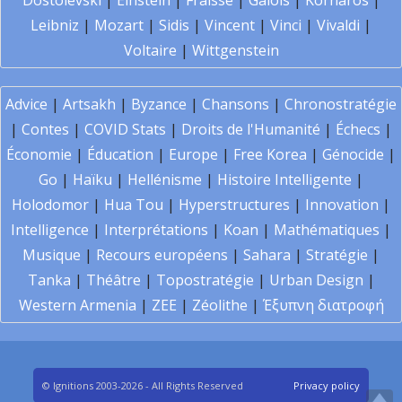
Dostoïevski
|
Einstein
|
Fraïssé
|
Galois
|
Kornaros
|
Leibniz
|
Mozart
|
Sidis
|
Vincent
|
Vinci
|
Vivaldi
|
Voltaire
|
Wittgenstein
Advice
|
Artsakh
|
Byzance
|
Chansons
|
Chronostratégie
|
Contes
|
COVID Stats
|
Droits de l'Humanité
|
Échecs
|
Économie
|
Éducation
|
Europe
|
Free Korea
|
Génocide
|
Go
|
Haïku
|
Hellénisme
|
Histoire Intelligente
|
Holodomor
|
Hua Tou
|
Hyperstructures
|
Innovation
|
Intelligence
|
Interprétations
|
Koan
|
Mathématiques
|
Musique
|
Recours européens
|
Sahara
|
Stratégie
|
Tanka
|
Théâtre
|
Topostratégie
|
Urban Design
|
Western Armenia
|
ZEE
|
Zéolithe
|
Έξυπνη διατροφή
© Ignitions 2003-2026 - All Rights Reserved
Privacy policy