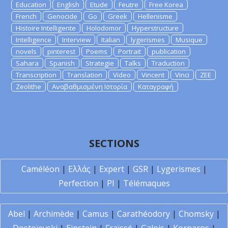
Education
English
Etude
Feutre
Free Korea
French
Genocide
Go
Greek
Hellenisme
Histoire Intelligente
Holodomor
Hyperstructure
Intelligence
Interview
Italian
lygerismes
Musique
novels
pinterest
Poems
Portrait
publication
Sahara
Spanish
Strategie
Talks
Traduction
Transcription
Translation
Video
Vincent
Vinci
ZEE
Zeolithe
Αναβαθμισμένη Ιστορία
Καταγραφή
SECTIONS
Caméléon
|
Ελλάς
|
Expert
|
GSR
|
Lygerismes
|
Perfection
|
PI
|
Télémaques
Abel
|
Archimède
|
Camus
|
Carathéodory
|
Chomsky
|