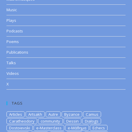
Music
Plays
Podcasts
Poems
Publications
Talks
Videos
X
TAGS
Articles
Artsakh
Autre
Byzance
Camus
Caratheodory
community
Dessin
Dialogs
Dostoievski
e-Masterclass
e-Μάθημα
Echecs