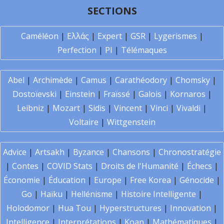
SECTIONS
Caméléon
|
Ελλάς
|
Expert
|
GSR
|
Lygerismes
|
Perfection
|
PI
|
Télémaques
Abel
|
Archimède
|
Camus
|
Carathéodory
|
Chomsky
|
Dostoïevski
|
Einstein
|
Fraïssé
|
Galois
|
Kornaros
|
Leibniz
|
Mozart
|
Sidis
|
Vincent
|
Vinci
|
Vivaldi
|
Voltaire
|
Wittgenstein
Advice
|
Artsakh
|
Byzance
|
Chansons
|
Chronostratégie
|
Contes
|
COVID Stats
|
Droits de l'Humanité
|
Échecs
|
Économie
|
Éducation
|
Europe
|
Free Korea
|
Génocide
|
Go
|
Haïku
|
Hellénisme
|
Histoire Intelligente
|
Holodomor
|
Hua Tou
|
Hyperstructures
|
Innovation
|
Intelligence
|
Interprétations
|
Koan
|
Mathématiques
|