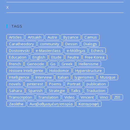
X
TAGS
Articles
Artsakh
Autre
Byzance
Camus
Caratheodory
community
Dessin
Dialogs
Dostoievski
e-Masterclass
e-Μάθημα
Echecs
Education
English
Etude
Feutre
Free Korea
French
Genocide
Go
Greek
Hellenisme
Histoire Intelligente
Holodomor
Hyperstructure
Intelligence
Interview
Italian
lygerismes
Musique
novels
pinterest
Poems
Portrait
publication
Sahara
Spanish
Strategie
Talks
Traduction
Transcription
Translation
Video
Vincent
Vinci
ZEE
Zeolithe
Αναβαθμισμένη Ιστορία
Καταγραφή