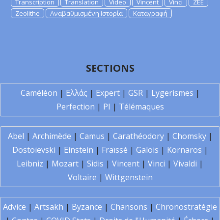
Transcription
Translation
Video
Vincent
Vinci
ZEE
Zeolithe
Αναβαθμισμένη Ιστορία
Καταγραφή
SECTIONS
Caméléon
|
Ελλάς
|
Expert
|
GSR
|
Lygerismes
|
Perfection
|
PI
|
Télémaques
Abel
|
Archimède
|
Camus
|
Carathéodory
|
Chomsky
|
Dostoïevski
|
Einstein
|
Fraïssé
|
Galois
|
Kornaros
|
Leibniz
|
Mozart
|
Sidis
|
Vincent
|
Vinci
|
Vivaldi
|
Voltaire
|
Wittgenstein
Advice
|
Artsakh
|
Byzance
|
Chansons
|
Chronostratégie