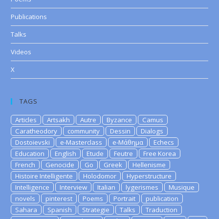
Publications
Talks
Videos
X
TAGS
Articles
Artsakh
Autre
Byzance
Camus
Caratheodory
community
Dessin
Dialogs
Dostoievski
e-Masterclass
e-Μάθημα
Echecs
Education
English
Etude
Feutre
Free Korea
French
Genocide
Go
Greek
Hellenisme
Histoire Intelligente
Holodomor
Hyperstructure
Intelligence
Interview
Italian
lygerismes
Musique
novels
pinterest
Poems
Portrait
publication
Sahara
Spanish
Strategie
Talks
Traduction