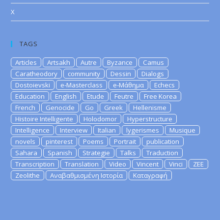
X
TAGS
Articles
Artsakh
Autre
Byzance
Camus
Caratheodory
community
Dessin
Dialogs
Dostoievski
e-Masterclass
e-Μάθημα
Echecs
Education
English
Etude
Feutre
Free Korea
French
Genocide
Go
Greek
Hellenisme
Histoire Intelligente
Holodomor
Hyperstructure
Intelligence
Interview
Italian
lygerismes
Musique
novels
pinterest
Poems
Portrait
publication
Sahara
Spanish
Strategie
Talks
Traduction
Transcription
Translation
Video
Vincent
Vinci
ZEE
Zeolithe
Αναβαθμισμένη Ιστορία
Καταγραφή