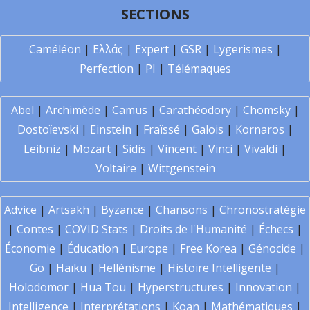
SECTIONS
Caméléon
|
Ελλάς
|
Expert
|
GSR
|
Lygerismes
|
Perfection
|
PI
|
Télémaques
Abel
|
Archimède
|
Camus
|
Carathéodory
|
Chomsky
|
Dostoïevski
|
Einstein
|
Fraïssé
|
Galois
|
Kornaros
|
Leibniz
|
Mozart
|
Sidis
|
Vincent
|
Vinci
|
Vivaldi
|
Voltaire
|
Wittgenstein
Advice
|
Artsakh
|
Byzance
|
Chansons
|
Chronostratégie
|
Contes
|
COVID Stats
|
Droits de l'Humanité
|
Échecs
|
Économie
|
Éducation
|
Europe
|
Free Korea
|
Génocide
|
Go
|
Haïku
|
Hellénisme
|
Histoire Intelligente
|
Holodomor
|
Hua Tou
|
Hyperstructures
|
Innovation
|
Intelligence
|
Interprétations
|
Koan
|
Mathématiques
|