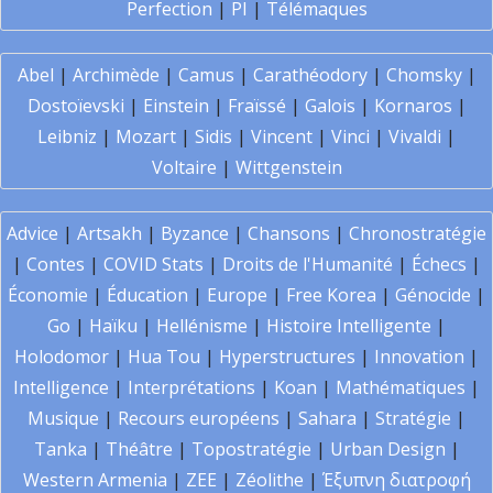
Perfection
|
PI
|
Télémaques
Abel
|
Archimède
|
Camus
|
Carathéodory
|
Chomsky
|
Dostoïevski
|
Einstein
|
Fraïssé
|
Galois
|
Kornaros
|
Leibniz
|
Mozart
|
Sidis
|
Vincent
|
Vinci
|
Vivaldi
|
Voltaire
|
Wittgenstein
Advice
|
Artsakh
|
Byzance
|
Chansons
|
Chronostratégie
|
Contes
|
COVID Stats
|
Droits de l'Humanité
|
Échecs
|
Économie
|
Éducation
|
Europe
|
Free Korea
|
Génocide
|
Go
|
Haïku
|
Hellénisme
|
Histoire Intelligente
|
Holodomor
|
Hua Tou
|
Hyperstructures
|
Innovation
|
Intelligence
|
Interprétations
|
Koan
|
Mathématiques
|
Musique
|
Recours européens
|
Sahara
|
Stratégie
|
Tanka
|
Théâtre
|
Topostratégie
|
Urban Design
|
Western Armenia
|
ZEE
|
Zéolithe
|
Έξυπνη διατροφή