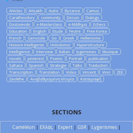
Articles
Artsakh
Autre
Byzance
Camus
Caratheodory
community
Dessin
Dialogs
Dostoievski
e-Masterclass
e-Μάθημα
Echecs
Education
English
Etude
Feutre
Free Korea
French
Genocide
Go
Greek
Hellenisme
Histoire Intelligente
Holodomor
Hyperstructure
Intelligence
Interview
Italian
lygerismes
Musique
novels
pinterest
Poems
Portrait
publication
Sahara
Spanish
Strategie
Talks
Traduction
Transcription
Translation
Video
Vincent
Vinci
ZEE
Zeolithe
Αναβαθμισμένη Ιστορία
Καταγραφή
SECTIONS
Caméléon
|
Ελλάς
|
Expert
|
GSR
|
Lygerismes
|