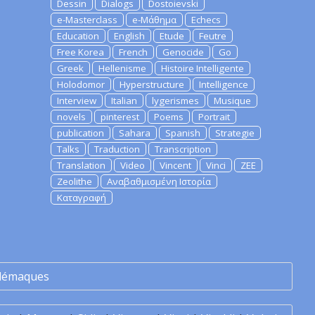
Dessin
Dialogs
Dostoievski
e-Masterclass
e-Μάθημα
Echecs
Education
English
Etude
Feutre
Free Korea
French
Genocide
Go
Greek
Hellenisme
Histoire Intelligente
Holodomor
Hyperstructure
Intelligence
Interview
Italian
lygerismes
Musique
novels
pinterest
Poems
Portrait
publication
Sahara
Spanish
Strategie
Talks
Traduction
Transcription
Translation
Video
Vincent
Vinci
ZEE
Zeolithe
Αναβαθμισμένη Ιστορία
Καταγραφή
lémaques