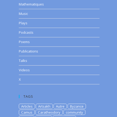
Mathematiques
Music
Plays
Podcasts
Poems
Publications
Talks
Videos
X
TAGS
Articles
Artsakh
Autre
Byzance
Camus
Caratheodory
community