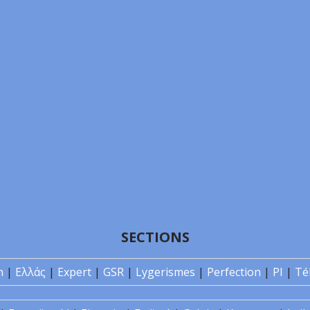
SECTIONS
n
|
Ελλάς
|
Expert
|
GSR
|
Lygerismes
|
Perfection
|
PI
|
Té