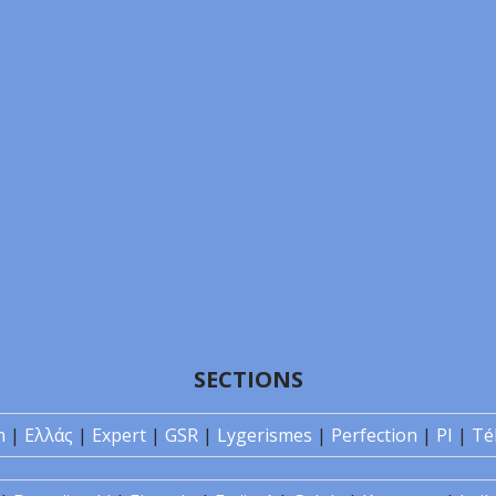
SECTIONS
n
|
Ελλάς
|
Expert
|
GSR
|
Lygerismes
|
Perfection
|
PI
|
Té