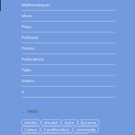
Mathematiques
Music
Plays
Podcasts
Poems
Publications
Talks
Videos
X
TAGS
Articles
Artsakh
Autre
Byzance
Camus
Caratheodory
community