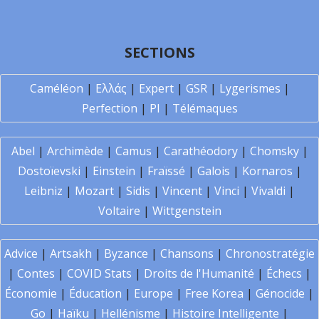
SECTIONS
Caméléon
|
Ελλάς
|
Expert
|
GSR
|
Lygerismes
|
Perfection
|
PI
|
Télémaques
Abel
|
Archimède
|
Camus
|
Carathéodory
|
Chomsky
|
Dostoïevski
|
Einstein
|
Fraïssé
|
Galois
|
Kornaros
|
Leibniz
|
Mozart
|
Sidis
|
Vincent
|
Vinci
|
Vivaldi
|
Voltaire
|
Wittgenstein
Advice
|
Artsakh
|
Byzance
|
Chansons
|
Chronostratégie
|
Contes
|
COVID Stats
|
Droits de l'Humanité
|
Échecs
|
Économie
|
Éducation
|
Europe
|
Free Korea
|
Génocide
|
Go
|
Haïku
|
Hellénisme
|
Histoire Intelligente
|