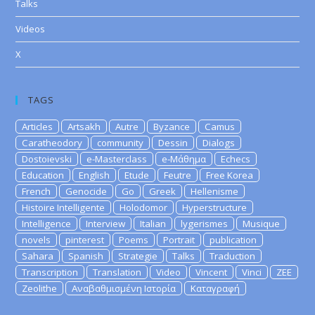
Talks
Videos
X
TAGS
Articles
Artsakh
Autre
Byzance
Camus
Caratheodory
community
Dessin
Dialogs
Dostoievski
e-Masterclass
e-Μάθημα
Echecs
Education
English
Etude
Feutre
Free Korea
French
Genocide
Go
Greek
Hellenisme
Histoire Intelligente
Holodomor
Hyperstructure
Intelligence
Interview
Italian
lygerismes
Musique
novels
pinterest
Poems
Portrait
publication
Sahara
Spanish
Strategie
Talks
Traduction
Transcription
Translation
Video
Vincent
Vinci
ZEE
Zeolithe
Αναβαθμισμένη Ιστορία
Καταγραφή