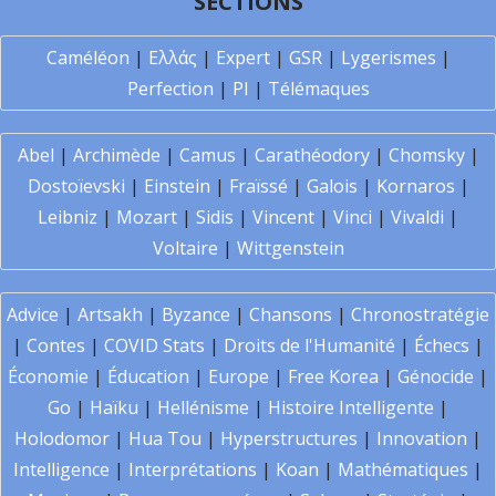
SECTIONS
Caméléon
|
Ελλάς
|
Expert
|
GSR
|
Lygerismes
|
Perfection
|
PI
|
Télémaques
Abel
|
Archimède
|
Camus
|
Carathéodory
|
Chomsky
|
Dostoïevski
|
Einstein
|
Fraïssé
|
Galois
|
Kornaros
|
Leibniz
|
Mozart
|
Sidis
|
Vincent
|
Vinci
|
Vivaldi
|
Voltaire
|
Wittgenstein
Advice
|
Artsakh
|
Byzance
|
Chansons
|
Chronostratégie
|
Contes
|
COVID Stats
|
Droits de l'Humanité
|
Échecs
|
Économie
|
Éducation
|
Europe
|
Free Korea
|
Génocide
|
Go
|
Haïku
|
Hellénisme
|
Histoire Intelligente
|
Holodomor
|
Hua Tou
|
Hyperstructures
|
Innovation
|
Intelligence
|
Interprétations
|
Koan
|
Mathématiques
|