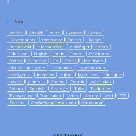
X
TAGS
Articles
Artsakh
Autre
Byzance
Camus
Caratheodory
community
Dessin
Dialogs
Dostoievski
e-Masterclass
e-Μάθημα
Echecs
Education
English
Etude
Feutre
Free Korea
French
Genocide
Go
Greek
Hellenisme
Histoire Intelligente
Holodomor
Hyperstructure
Intelligence
Interview
Italian
lygerismes
Musique
novels
pinterest
Poems
Portrait
publication
Sahara
Spanish
Strategie
Talks
Traduction
Transcription
Translation
Video
Vincent
Vinci
ZEE
Zeolithe
Αναβαθμισμένη Ιστορία
Καταγραφή