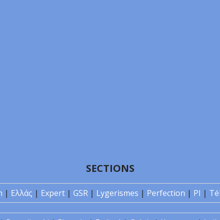
SECTIONS
n
|
Ελλάς
|
Expert
|
GSR
|
Lygerismes
|
Perfection
|
PI
|
Té