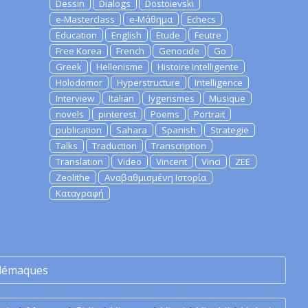
Dessin
Dialogs
Dostoievski
e-Masterclass
e-Μάθημα
Echecs
Education
English
Etude
Feutre
Free Korea
French
Genocide
Go
Greek
Hellenisme
Histoire Intelligente
Holodomor
Hyperstructure
Intelligence
Interview
Italian
lygerismes
Musique
novels
pinterest
Poems
Portrait
publication
Sahara
Spanish
Strategie
Talks
Traduction
Transcription
Translation
Video
Vincent
Vinci
ZEE
Zeolithe
Αναβαθμισμένη Ιστορία
Καταγραφή
lémaques