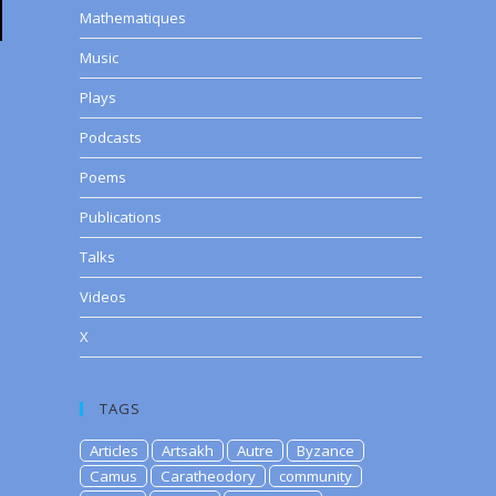
Mathematiques
Music
Plays
Podcasts
Poems
Publications
Talks
Videos
X
TAGS
Articles
Artsakh
Autre
Byzance
Camus
Caratheodory
community