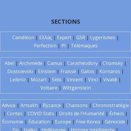
SECTIONS
Caméléon
|
Ελλάς
|
Expert
|
GSR
|
Lygerismes
|
Perfection
|
PI
|
Télémaques
Abel
|
Archimède
|
Camus
|
Carathéodory
|
Chomsky
|
Dostoïevski
|
Einstein
|
Fraïssé
|
Galois
|
Kornaros
|
Leibniz
|
Mozart
|
Sidis
|
Vincent
|
Vinci
|
Vivaldi
|
Voltaire
|
Wittgenstein
Advice
|
Artsakh
|
Byzance
|
Chansons
|
Chronostratégie
|
Contes
|
COVID Stats
|
Droits de l'Humanité
|
Échecs
|
Économie
|
Éducation
|
Europe
|
Free Korea
|
Génocide
|
Go
|
Haïku
|
Hellénisme
|
Histoire Intelligente
|