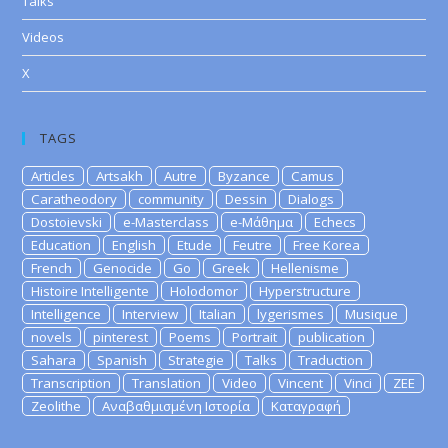
Talks
Videos
X
TAGS
Articles
Artsakh
Autre
Byzance
Camus
Caratheodory
community
Dessin
Dialogs
Dostoievski
e-Masterclass
e-Μάθημα
Echecs
Education
English
Etude
Feutre
Free Korea
French
Genocide
Go
Greek
Hellenisme
Histoire Intelligente
Holodomor
Hyperstructure
Intelligence
Interview
Italian
lygerismes
Musique
novels
pinterest
Poems
Portrait
publication
Sahara
Spanish
Strategie
Talks
Traduction
Transcription
Translation
Video
Vincent
Vinci
ZEE
Zeolithe
Αναβαθμισμένη Ιστορία
Καταγραφή