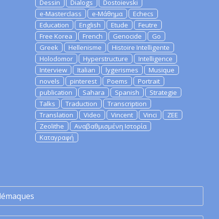
Dessin
Dialogs
Dostoievski
e-Masterclass
e-Μάθημα
Echecs
Education
English
Etude
Feutre
Free Korea
French
Genocide
Go
Greek
Hellenisme
Histoire Intelligente
Holodomor
Hyperstructure
Intelligence
Interview
Italian
lygerismes
Musique
novels
pinterest
Poems
Portrait
publication
Sahara
Spanish
Strategie
Talks
Traduction
Transcription
Translation
Video
Vincent
Vinci
ZEE
Zeolithe
Αναβαθμισμένη Ιστορία
Καταγραφή
lémaques