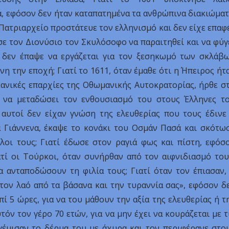
, εφόσον δεν ήταν καταπατημένα τα ανθρώπινα διακιώματ
 Πατριαρχείο προστάτευε τον ελληνισμό και δεν είχε επαφ
σε τον Διονύσιο τον Σκυλόσοφο να παραιτηθεί και να φύγ
ατί δεν έπαψε να εργάζεται για τον ξεσηκωμό των σκλάβ
η την εποχή; Γιατί το 1611, όταν έμαθε ότι η Ήπειρος ήτ
λκανικές επαρχίες της Οθωμανικής Αυτοκρατορίας, ήρθε σ
 να μεταδώσει τον ενθουσιασμό του στους Έλληνες τ
 αυτοί δεν είχαν γνώση της ελευθερίας που τους έδινε
α Γιάννενα, έκαψε το κονάκι του Οσμάν Πασά και σκότω
λοι τους; Γιατί έδωσε στον ραγιά φως και πίστη, εφόσ
τί οι Τούρκοι, όταν συνήρθαν από τον αιφνιδιασμό του
 ανταποδώσουν τη φιλία τους; Γιατί όταν τον έπιασαν,
τον λαό από τα βάσανα και την τυραννία σας», εφόσον δ
ί 5 ώρες, για να του μάθουν την αξία της ελευθερίας ή τ
τόν τον γέρο 70 ετών, για να μην έχει να κουράζεται με τ
γέμισαν το δέρμα του με άχυρα και τον περιφέρανε στο