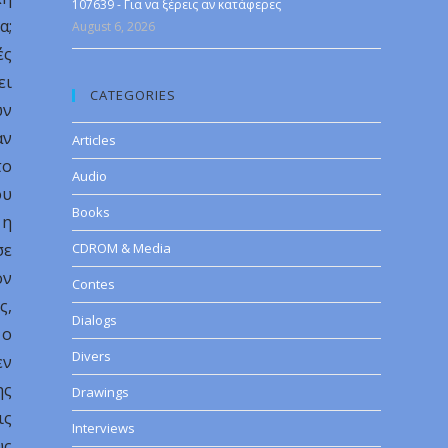
107639 - Για να ξέρεις αν κατάφερες
α;
August 6, 2026
ές
ει
CATEGORIES
ων
αν
Articles
το
Audio
ου
Books
 η
σε
CDROM & Media
ον
Contes
ς,
Dialogs
 ο
Divers
εν
ης
Drawings
ις
Interviews
υς