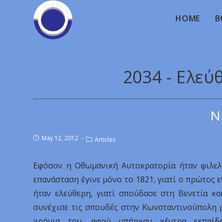
HOME
B
2034 - Ελεύ
N
May 12, 2012
Articles
Εφόσον η Οθωμανική Αυτοκρατορία ήταν φιλελε
επανάσταση έγινε μόνο το 1821, γιατί ο πρώτος 
ήταν ελεύθερη, γιατί σπούδασε στη Βενετία και
συνέχισε τις σπουδές στην Κωνσταντινούπολη μ
χρόνια του, αφού υπήρχαν κέντρα εκπαίδ