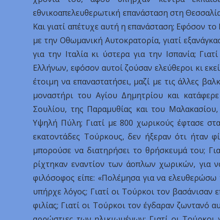
εθνικοαπελευθερωτική επανάσταση στη Θεσσαλία
Και γιατί απέτυχε αυτή η επανάσταση; Εφόσον το
με την Οθωμανική Αυτοκρατορία, γιατί εξανάγκα
για την Ιταλία κι ύστερα για την Ισπανία; Γι
Ελλήνων, εφόσον αυτοί ζούσαν ελεύθεροι κι εκείν
έτοιμη να επαναστατήσει, μαζί με τις άλλες βα
μοναστήρι του Αγίου Δημητρίου και κατάφερε
Σουλίου, της Παραμυθίας και του Μαλακασίου,
Υψηλή Πύλη; Γιατί με 800 χωρικούς έφτασε στ
εκατοντάδες Τούρκους, δεν ήξεραν ότι ήταν φί
μπορούσε να διατηρήσει το θρήσκευμά του; Για
ρίχτηκαν εναντίον των άοπλων χωρικών, για να
φιλόσοφος είπε: «Πολέμησα για να ελευθερώσω 
υπήρχε λόγος; Γιατί οι Τούρκοι τον βασάνισαν επ
φιλίας; Γιατί οι Τούρκοι τον έγδαραν ζωντανό αυ
αρρώστιες των ηλικιωμένων; Γιατί οι Τούρκοι 