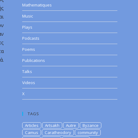
Mathematiques
ής
αι
Music
ον
Plays
αν
Podcasts
ες
Poems
τα
ά.
Publications
Talks
Videos
X
TAGS
Articles
Artsakh
Autre
Byzance
Camus
Caratheodory
community