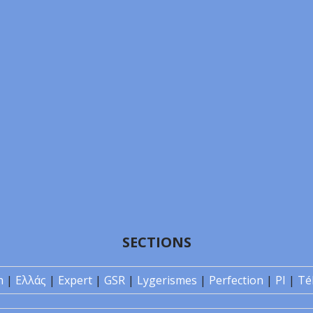
SECTIONS
n
|
Ελλάς
|
Expert
|
GSR
|
Lygerismes
|
Perfection
|
PI
|
Té