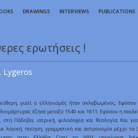
OOKS
DRAWINGS
INTERVIEWS
PUBLICATIONS
θερες ερωτήσεις !
. Lygeros
ύθερη, γιατί ο ελληνισμός ήταν σκλαβωμένος; Εφόσον
εθνομάρτυρας έζησε μεταξύ 1540 και 1611; Εφόσον η παιδε
 στη Πάδοβα, ιατρική, φιλοσοφία και θεολογία; Και για
ε λογική, ποίηση, γραμματική και αστρονομία μέχρι τα 
ευσης στην Ελλάδα; Γιατί το 1601 υποκίνησε λαϊ