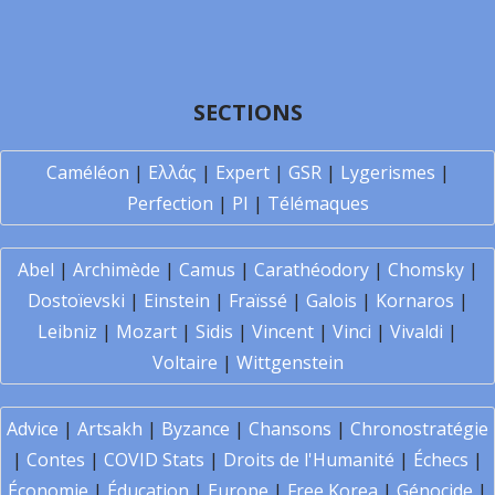
SECTIONS
Caméléon
|
Ελλάς
|
Expert
|
GSR
|
Lygerismes
|
Perfection
|
PI
|
Télémaques
Abel
|
Archimède
|
Camus
|
Carathéodory
|
Chomsky
|
Dostoïevski
|
Einstein
|
Fraïssé
|
Galois
|
Kornaros
|
Leibniz
|
Mozart
|
Sidis
|
Vincent
|
Vinci
|
Vivaldi
|
Voltaire
|
Wittgenstein
Advice
|
Artsakh
|
Byzance
|
Chansons
|
Chronostratégie
|
Contes
|
COVID Stats
|
Droits de l'Humanité
|
Échecs
|
Économie
|
Éducation
|
Europe
|
Free Korea
|
Génocide
|