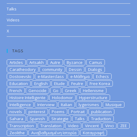
Talks
Videos
X
TAGS
Articles
Artsakh
Autre
Byzance
Camus
Caratheodory
community
Dessin
Dialogs
Dostoievski
e-Masterclass
e-Μάθημα
Echecs
Education
English
Etude
Feutre
Free Korea
French
Genocide
Go
Greek
Hellenisme
Histoire Intelligente
Holodomor
Hyperstructure
Intelligence
Interview
Italian
lygerismes
Musique
novels
pinterest
Poems
Portrait
publication
Sahara
Spanish
Strategie
Talks
Traduction
Transcription
Translation
Video
Vincent
Vinci
ZEE
Zeolithe
Αναβαθμισμένη Ιστορία
Καταγραφή