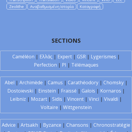
Zeolithe
Αναβαθμισμένη Ιστορία
Καταγραφή
SECTIONS
Caméléon
|
Ελλάς
|
Expert
|
GSR
|
Lygerismes
|
Perfection
|
PI
|
Télémaques
Abel
|
Archimède
|
Camus
|
Carathéodory
|
Chomsky
|
Dostoïevski
|
Einstein
|
Fraïssé
|
Galois
|
Kornaros
|
Leibniz
|
Mozart
|
Sidis
|
Vincent
|
Vinci
|
Vivaldi
|
Voltaire
|
Wittgenstein
Advice
|
Artsakh
|
Byzance
|
Chansons
|
Chronostratégie