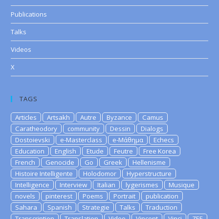
Publications
Talks
Videos
X
TAGS
Articles
Artsakh
Autre
Byzance
Camus
Caratheodory
community
Dessin
Dialogs
Dostoievski
e-Masterclass
e-Μάθημα
Echecs
Education
English
Etude
Feutre
Free Korea
French
Genocide
Go
Greek
Hellenisme
Histoire Intelligente
Holodomor
Hyperstructure
Intelligence
Interview
Italian
lygerismes
Musique
novels
pinterest
Poems
Portrait
publication
Sahara
Spanish
Strategie
Talks
Traduction
Transcription
Translation
Video
Vincent
Vinci
ZEE