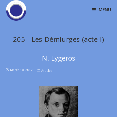
MENU
205 - Les Démiurges (acte I)
N. Lygeros
March 10, 2012
Articles