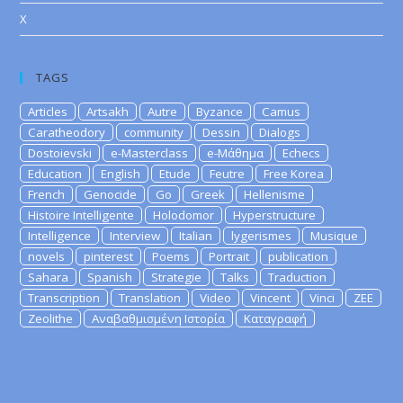
X
TAGS
Articles
Artsakh
Autre
Byzance
Camus
Caratheodory
community
Dessin
Dialogs
Dostoievski
e-Masterclass
e-Μάθημα
Echecs
Education
English
Etude
Feutre
Free Korea
French
Genocide
Go
Greek
Hellenisme
Histoire Intelligente
Holodomor
Hyperstructure
Intelligence
Interview
Italian
lygerismes
Musique
novels
pinterest
Poems
Portrait
publication
Sahara
Spanish
Strategie
Talks
Traduction
Transcription
Translation
Video
Vincent
Vinci
ZEE
Zeolithe
Αναβαθμισμένη Ιστορία
Καταγραφή