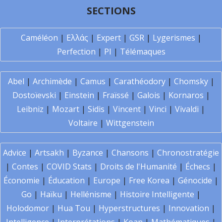
SECTIONS
Caméléon
|
Ελλάς
|
Expert
|
GSR
|
Lygerismes
|
Perfection
|
PI
|
Télémaques
Abel
|
Archimède
|
Camus
|
Carathéodory
|
Chomsky
|
Dostoïevski
|
Einstein
|
Fraïssé
|
Galois
|
Kornaros
|
Leibniz
|
Mozart
|
Sidis
|
Vincent
|
Vinci
|
Vivaldi
|
Voltaire
|
Wittgenstein
Advice
|
Artsakh
|
Byzance
|
Chansons
|
Chronostratégie
|
Contes
|
COVID Stats
|
Droits de l'Humanité
|
Échecs
|
Économie
|
Éducation
|
Europe
|
Free Korea
|
Génocide
|
Go
|
Haïku
|
Hellénisme
|
Histoire Intelligente
|
Holodomor
|
Hua Tou
|
Hyperstructures
|
Innovation
|