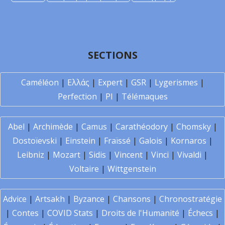
SECTIONS
Caméléon
|
Ελλάς
|
Expert
|
GSR
|
Lygerismes
|
Perfection
|
PI
|
Télémaques
Abel
|
Archimède
|
Camus
|
Carathéodory
|
Chomsky
|
Dostoïevski
|
Einstein
|
Fraïssé
|
Galois
|
Kornaros
|
Leibniz
|
Mozart
|
Sidis
|
Vincent
|
Vinci
|
Vivaldi
|
Voltaire
|
Wittgenstein
Advice
|
Artsakh
|
Byzance
|
Chansons
|
Chronostratégie
|
Contes
|
COVID Stats
|
Droits de l'Humanité
|
Échecs
|