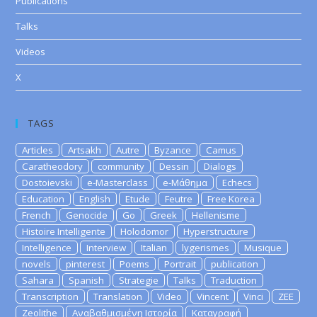
Publications
Talks
Videos
X
TAGS
Articles
Artsakh
Autre
Byzance
Camus
Caratheodory
community
Dessin
Dialogs
Dostoievski
e-Masterclass
e-Μάθημα
Echecs
Education
English
Etude
Feutre
Free Korea
French
Genocide
Go
Greek
Hellenisme
Histoire Intelligente
Holodomor
Hyperstructure
Intelligence
Interview
Italian
lygerismes
Musique
novels
pinterest
Poems
Portrait
publication
Sahara
Spanish
Strategie
Talks
Traduction
Transcription
Translation
Video
Vincent
Vinci
ZEE
Zeolithe
Αναβαθμισμένη Ιστορία
Καταγραφή