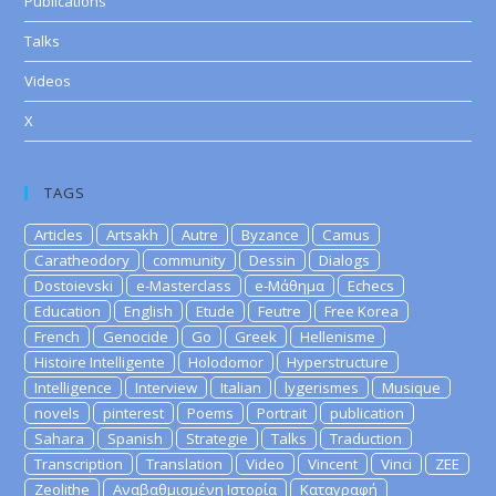
Publications
Talks
Videos
X
TAGS
Articles
Artsakh
Autre
Byzance
Camus
Caratheodory
community
Dessin
Dialogs
Dostoievski
e-Masterclass
e-Μάθημα
Echecs
Education
English
Etude
Feutre
Free Korea
French
Genocide
Go
Greek
Hellenisme
Histoire Intelligente
Holodomor
Hyperstructure
Intelligence
Interview
Italian
lygerismes
Musique
novels
pinterest
Poems
Portrait
publication
Sahara
Spanish
Strategie
Talks
Traduction
Transcription
Translation
Video
Vincent
Vinci
ZEE
Zeolithe
Αναβαθμισμένη Ιστορία
Καταγραφή