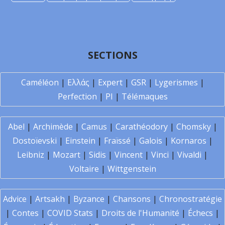
SECTIONS
Caméléon
|
Ελλάς
|
Expert
|
GSR
|
Lygerismes
|
Perfection
|
PI
|
Télémaques
Abel
|
Archimède
|
Camus
|
Carathéodory
|
Chomsky
|
Dostoïevski
|
Einstein
|
Fraïssé
|
Galois
|
Kornaros
|
Leibniz
|
Mozart
|
Sidis
|
Vincent
|
Vinci
|
Vivaldi
|
Voltaire
|
Wittgenstein
Advice
|
Artsakh
|
Byzance
|
Chansons
|
Chronostratégie
|
Contes
|
COVID Stats
|
Droits de l'Humanité
|
Échecs
|