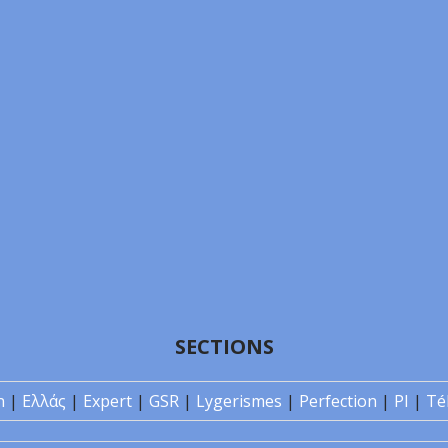
SECTIONS
n
|
Ελλάς
|
Expert
|
GSR
|
Lygerismes
|
Perfection
|
PI
|
Té