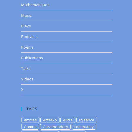
Mathematiques
Music
Plays
Podcasts
Poems
Publications
Talks
Videos
X
TAGS
Articles
Artsakh
Autre
Byzance
Camus
Caratheodory
community