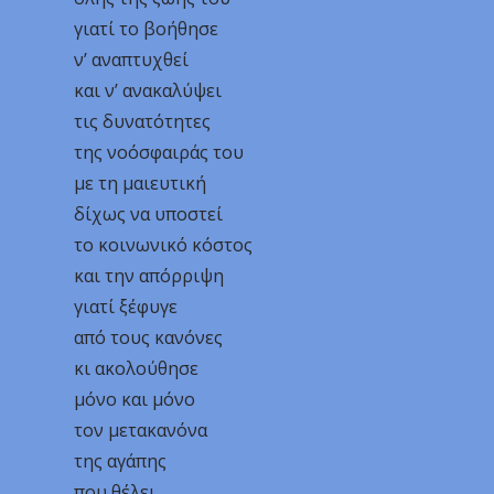
γιατί το βοήθησε
ν’ αναπτυχθεί
και ν’ ανακαλύψει
τις δυνατότητες
της νοόσφαιράς του
με τη μαιευτική
δίχως να υποστεί
το κοινωνικό κόστος
και την απόρριψη
γιατί ξέφυγε
από τους κανόνες
κι ακολούθησε
μόνο και μόνο
τον μετακανόνα
της αγάπης
που θέλει