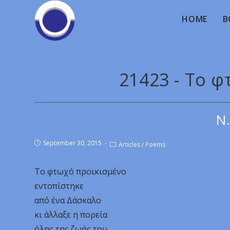
HOME
B
21423 - Το 
Ν.
September 30, 2015
Articles
/
Poems
Το φτωχό προικισμένο
εντοπίστηκε
από ένα Δάσκαλο
κι άλλαξε η πορεία
όλης της ζωής του