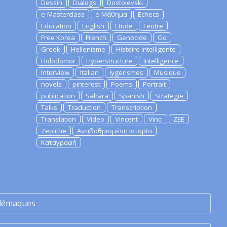
Dessin
Dialogs
Dostoievski
e-Masterclass
e-Μάθημα
Echecs
Education
English
Etude
Feutre
Free Korea
French
Genocide
Go
Greek
Hellenisme
Histoire Intelligente
Holodomor
Hyperstructure
Intelligence
Interview
Italian
lygerismes
Musique
novels
pinterest
Poems
Portrait
publication
Sahara
Spanish
Strategie
Talks
Traduction
Transcription
Translation
Video
Vincent
Vinci
ZEE
Zeolithe
Αναβαθμισμένη Ιστορία
Καταγραφή
lémaques