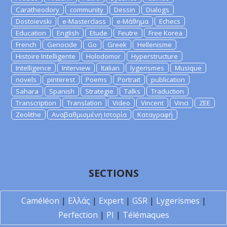
Caratheodory
community
Dessin
Dialogs
Dostoievski
e-Masterclass
e-Μάθημα
Echecs
Education
English
Etude
Feutre
Free Korea
French
Genocide
Go
Greek
Hellenisme
Histoire Intelligente
Holodomor
Hyperstructure
Intelligence
Interview
Italian
lygerismes
Musique
novels
pinterest
Poems
Portrait
publication
Sahara
Spanish
Strategie
Talks
Traduction
Transcription
Translation
Video
Vincent
Vinci
ZEE
Zeolithe
Αναβαθμισμένη Ιστορία
Καταγραφή
SECTIONS
Caméléon
|
Ελλάς
|
Expert
|
GSR
|
Lygerismes
|
Perfection
|
PI
|
Télémaques