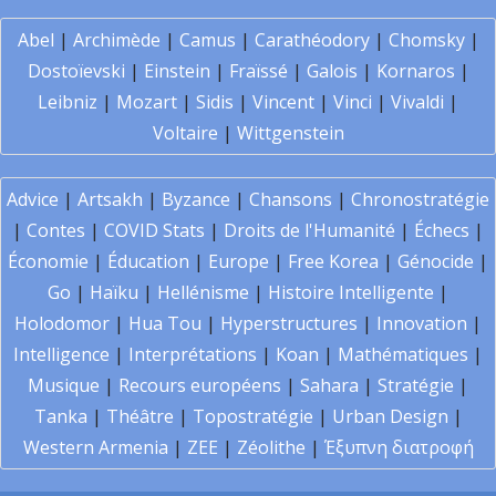
Abel
|
Archimède
|
Camus
|
Carathéodory
|
Chomsky
|
Dostoïevski
|
Einstein
|
Fraïssé
|
Galois
|
Kornaros
|
Leibniz
|
Mozart
|
Sidis
|
Vincent
|
Vinci
|
Vivaldi
|
Voltaire
|
Wittgenstein
Advice
|
Artsakh
|
Byzance
|
Chansons
|
Chronostratégie
|
Contes
|
COVID Stats
|
Droits de l'Humanité
|
Échecs
|
Économie
|
Éducation
|
Europe
|
Free Korea
|
Génocide
|
Go
|
Haïku
|
Hellénisme
|
Histoire Intelligente
|
Holodomor
|
Hua Tou
|
Hyperstructures
|
Innovation
|
Intelligence
|
Interprétations
|
Koan
|
Mathématiques
|
Musique
|
Recours européens
|
Sahara
|
Stratégie
|
Tanka
|
Théâtre
|
Topostratégie
|
Urban Design
|
Western Armenia
|
ZEE
|
Zéolithe
|
Έξυπνη διατροφή