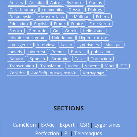
Articles
Artsakh
Autre
Byzance
Camus
Caratheodory
community
Dessin
Dialogs
Dostoievski
e-Masterclass
e-Μάθημα
Echecs
Education
English
Etude
Feutre
Free Korea
French
Genocide
Go
Greek
Hellenisme
Histoire Intelligente
Holodomor
Hyperstructure
Intelligence
Interview
Italian
lygerismes
Musique
novels
pinterest
Poems
Portrait
publication
Sahara
Spanish
Strategie
Talks
Traduction
Transcription
Translation
Video
Vincent
Vinci
ZEE
Zeolithe
Αναβαθμισμένη Ιστορία
Καταγραφή
SECTIONS
Caméléon
|
Ελλάς
|
Expert
|
GSR
|
Lygerismes
|
Perfection
|
PI
|
Télémaques