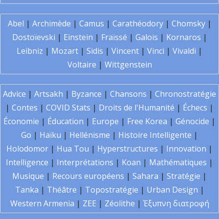
Abel
|
Archimède
|
Camus
|
Carathéodory
|
Chomsky
|
Dostoïevski
|
Einstein
|
Fraïssé
|
Galois
|
Kornaros
|
Leibniz
|
Mozart
|
Sidis
|
Vincent
|
Vinci
|
Vivaldi
|
Voltaire
|
Wittgenstein
Advice
|
Artsakh
|
Byzance
|
Chansons
|
Chronostratégie
|
Contes
|
COVID Stats
|
Droits de l'Humanité
|
Échecs
|
Économie
|
Éducation
|
Europe
|
Free Korea
|
Génocide
|
Go
|
Haïku
|
Hellénisme
|
Histoire Intelligente
|
Holodomor
|
Hua Tou
|
Hyperstructures
|
Innovation
|
Intelligence
|
Interprétations
|
Koan
|
Mathématiques
|
Musique
|
Recours européens
|
Sahara
|
Stratégie
|
Tanka
|
Théâtre
|
Topostratégie
|
Urban Design
|
Western Armenia
|
ZEE
|
Zéolithe
|
Έξυπνη διατροφή