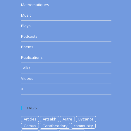
Mathematiques
Music
Plays
Podcasts
Poems
Publications
Talks
Videos
X
TAGS
Articles
Artsakh
Autre
Byzance
Camus
Caratheodory
community