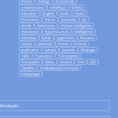
Dessin
Dialogs
Dostoievski
e-Masterclass
e-Μάθημα
Echecs
Education
English
Etude
Feutre
Free Korea
French
Genocide
Go
Greek
Hellenisme
Histoire Intelligente
Holodomor
Hyperstructure
Intelligence
Interview
Italian
lygerismes
Musique
novels
pinterest
Poems
Portrait
publication
Sahara
Spanish
Strategie
Talks
Traduction
Transcription
Translation
Video
Vincent
Vinci
ZEE
Zeolithe
Αναβαθμισμένη Ιστορία
Καταγραφή
lémaques