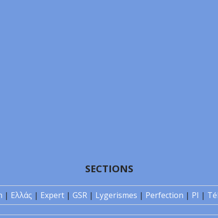
SECTIONS
n
|
Ελλάς
|
Expert
|
GSR
|
Lygerismes
|
Perfection
|
PI
|
Té