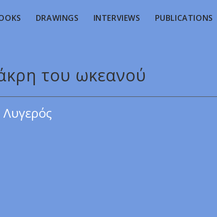
OOKS
DRAWINGS
INTERVIEWS
PUBLICATIONS
 άκρη του ωκεανού
 Λυγερός