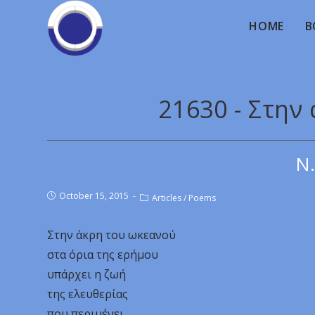
HOME
B
21630 - Στην
Ν.
October 15, 2015
Articles
/
Poems
Στην άκρη του ωκεανού
στα όρια της ερήμου
υπάρχει η ζωή
της ελευθερίας
που περιμένει