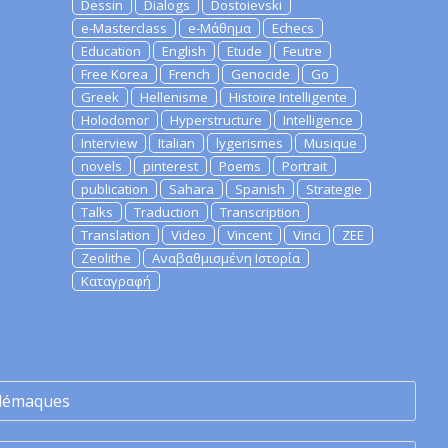
Dessin
Dialogs
Dostoievski
e-Masterclass
e-Μάθημα
Echecs
Education
English
Etude
Feutre
Free Korea
French
Genocide
Go
Greek
Hellenisme
Histoire Intelligente
Holodomor
Hyperstructure
Intelligence
Interview
Italian
lygerismes
Musique
novels
pinterest
Poems
Portrait
publication
Sahara
Spanish
Strategie
Talks
Traduction
Transcription
Translation
Video
Vincent
Vinci
ZEE
Zeolithe
Αναβαθμισμένη Ιστορία
Καταγραφή
lémaques