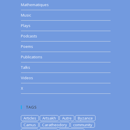
Mathematiques
Music
Plays
Podcasts
Poems
Publications
Talks
Videos
X
TAGS
Articles
Artsakh
Autre
Byzance
Camus
Caratheodory
community