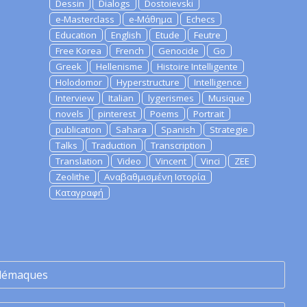
Dessin
Dialogs
Dostoievski
e-Masterclass
e-Μάθημα
Echecs
Education
English
Etude
Feutre
Free Korea
French
Genocide
Go
Greek
Hellenisme
Histoire Intelligente
Holodomor
Hyperstructure
Intelligence
Interview
Italian
lygerismes
Musique
novels
pinterest
Poems
Portrait
publication
Sahara
Spanish
Strategie
Talks
Traduction
Transcription
Translation
Video
Vincent
Vinci
ZEE
Zeolithe
Αναβαθμισμένη Ιστορία
Καταγραφή
lémaques