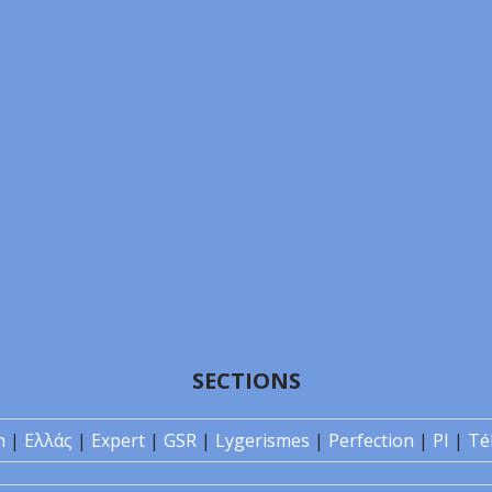
SECTIONS
n
|
Ελλάς
|
Expert
|
GSR
|
Lygerismes
|
Perfection
|
PI
|
Té