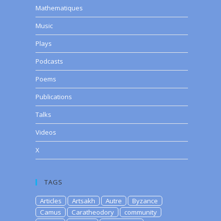
Mathematiques
Music
Plays
Podcasts
Poems
Publications
Talks
Videos
X
TAGS
Articles
Artsakh
Autre
Byzance
Camus
Caratheodory
community