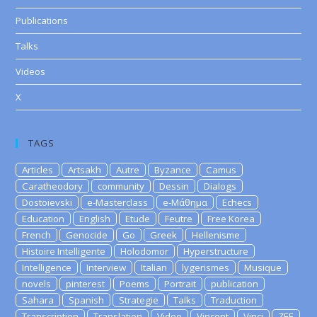
Publications
Talks
Videos
X
TAGS
Articles
Artsakh
Autre
Byzance
Camus
Caratheodory
community
Dessin
Dialogs
Dostoievski
e-Masterclass
e-Μάθημα
Echecs
Education
English
Etude
Feutre
Free Korea
French
Genocide
Go
Greek
Hellenisme
Histoire Intelligente
Holodomor
Hyperstructure
Intelligence
Interview
Italian
lygerismes
Musique
novels
pinterest
Poems
Portrait
publication
Sahara
Spanish
Strategie
Talks
Traduction
Transcription
Translation
Video
Vincent
Vinci
ZEE