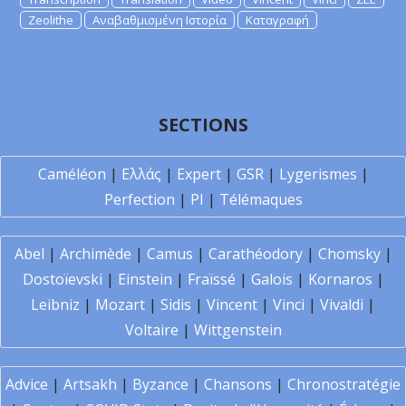
Zeolithe
Αναβαθμισμένη Ιστορία
Καταγραφή
SECTIONS
Caméléon
|
Ελλάς
|
Expert
|
GSR
|
Lygerismes
|
Perfection
|
PI
|
Télémaques
Abel
|
Archimède
|
Camus
|
Carathéodory
|
Chomsky
|
Dostoïevski
|
Einstein
|
Fraïssé
|
Galois
|
Kornaros
|
Leibniz
|
Mozart
|
Sidis
|
Vincent
|
Vinci
|
Vivaldi
|
Voltaire
|
Wittgenstein
Advice
|
Artsakh
|
Byzance
|
Chansons
|
Chronostratégie