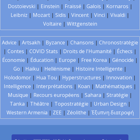
Dostoïevski
|
Einstein
|
Fraïssé
|
Galois
|
Kornaros
|
Leibniz
|
Mozart
|
Sidis
|
Vincent
|
Vinci
|
Vivaldi
|
Voltaire
|
Wittgenstein
Advice
|
Artsakh
|
Byzance
|
Chansons
|
Chronostratégie
|
Contes
|
COVID Stats
|
Droits de l'Humanité
|
Échecs
|
Économie
|
Éducation
|
Europe
|
Free Korea
|
Génocide
|
Go
|
Haïku
|
Hellénisme
|
Histoire Intelligente
|
Holodomor
|
Hua Tou
|
Hyperstructures
|
Innovation
|
Intelligence
|
Interprétations
|
Koan
|
Mathématiques
|
Musique
|
Recours européens
|
Sahara
|
Stratégie
|
Tanka
|
Théâtre
|
Topostratégie
|
Urban Design
|
Western Armenia
|
ZEE
|
Zéolithe
|
Έξυπνη διατροφή