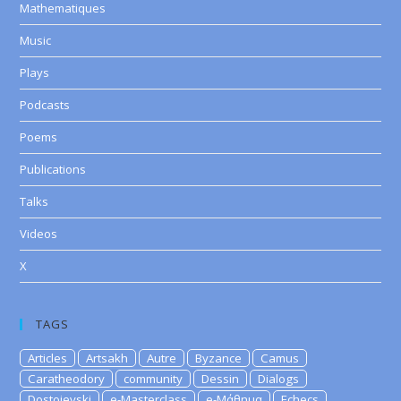
Mathematiques
Music
Plays
Podcasts
Poems
Publications
Talks
Videos
X
TAGS
Articles
Artsakh
Autre
Byzance
Camus
Caratheodory
community
Dessin
Dialogs
Dostoievski
e-Masterclass
e-Μάθημα
Echecs