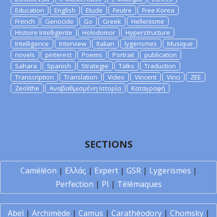
Education
English
Etude
Feutre
Free Korea
French
Genocide
Go
Greek
Hellenisme
Histoire Intelligente
Holodomor
Hyperstructure
Intelligence
Interview
Italian
lygerismes
Musique
novels
pinterest
Poems
Portrait
publication
Sahara
Spanish
Strategie
Talks
Traduction
Transcription
Translation
Video
Vincent
Vinci
ZEE
Zeolithe
Αναβαθμισμένη Ιστορία
Καταγραφή
SECTIONS
Caméléon
|
Ελλάς
|
Expert
|
GSR
|
Lygerismes
|
Perfection
|
PI
|
Télémaques
Abel
|
Archimède
|
Camus
|
Carathéodory
|
Chomsky
|