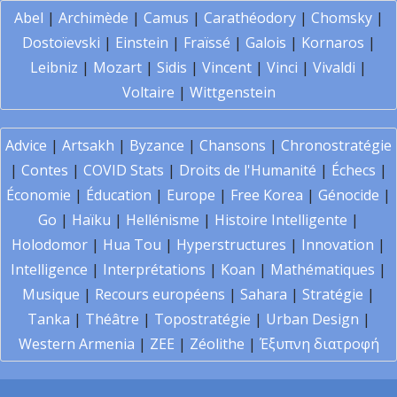
Abel
|
Archimède
|
Camus
|
Carathéodory
|
Chomsky
|
Dostoïevski
|
Einstein
|
Fraïssé
|
Galois
|
Kornaros
|
Leibniz
|
Mozart
|
Sidis
|
Vincent
|
Vinci
|
Vivaldi
|
Voltaire
|
Wittgenstein
Advice
|
Artsakh
|
Byzance
|
Chansons
|
Chronostratégie
|
Contes
|
COVID Stats
|
Droits de l'Humanité
|
Échecs
|
Économie
|
Éducation
|
Europe
|
Free Korea
|
Génocide
|
Go
|
Haïku
|
Hellénisme
|
Histoire Intelligente
|
Holodomor
|
Hua Tou
|
Hyperstructures
|
Innovation
|
Intelligence
|
Interprétations
|
Koan
|
Mathématiques
|
Musique
|
Recours européens
|
Sahara
|
Stratégie
|
Tanka
|
Théâtre
|
Topostratégie
|
Urban Design
|
Western Armenia
|
ZEE
|
Zéolithe
|
Έξυπνη διατροφή