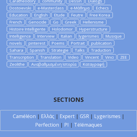
Caratheodory
community
Dessin
Dialogs
Dostoievski
e-Masterclass
e-Μάθημα
Echecs
Education
English
Etude
Feutre
Free Korea
French
Genocide
Go
Greek
Hellenisme
Histoire Intelligente
Holodomor
Hyperstructure
Intelligence
Interview
Italian
lygerismes
Musique
novels
pinterest
Poems
Portrait
publication
Sahara
Spanish
Strategie
Talks
Traduction
Transcription
Translation
Video
Vincent
Vinci
ZEE
Zeolithe
Αναβαθμισμένη Ιστορία
Καταγραφή
SECTIONS
Caméléon
|
Ελλάς
|
Expert
|
GSR
|
Lygerismes
|
Perfection
|
PI
|
Télémaques