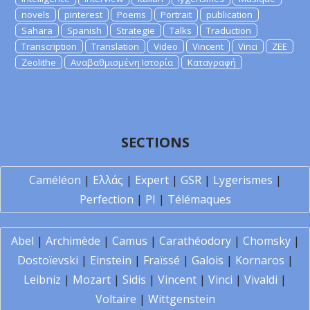
novels
pinterest
Poems
Portrait
publication
Sahara
Spanish
Strategie
Talks
Traduction
Transcription
Translation
Video
Vincent
Vinci
ZEE
Zeolithe
Αναβαθμισμένη Ιστορία
Καταγραφή
SECTIONS
Caméléon
|
Ελλάς
|
Expert
|
GSR
|
Lygerismes
|
Perfection
|
PI
|
Télémaques
Abel
|
Archimède
|
Camus
|
Carathéodory
|
Chomsky
|
Dostoïevski
|
Einstein
|
Fraïssé
|
Galois
|
Kornaros
|
Leibniz
|
Mozart
|
Sidis
|
Vincent
|
Vinci
|
Vivaldi
|
Voltaire
|
Wittgenstein