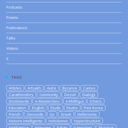
Podcasts
Poems
Publications
Talks
Videos
X
TAGS
Articles
Artsakh
Autre
Byzance
Camus
Caratheodory
community
Dessin
Dialogs
Dostoievski
e-Masterclass
e-Μάθημα
Echecs
Education
English
Etude
Feutre
Free Korea
French
Genocide
Go
Greek
Hellenisme
Histoire Intelligente
Holodomor
Hyperstructure
Intelligence
Interview
Italian
lygerismes
Musique