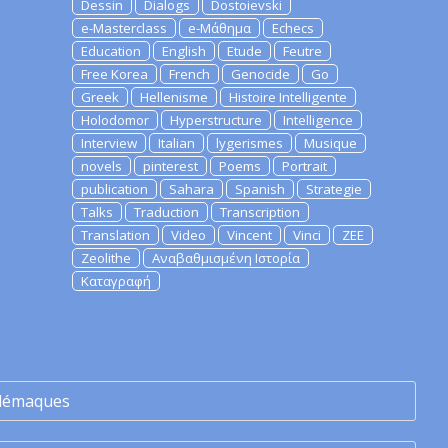
Dessin
Dialogs
Dostoievski
e-Masterclass
e-Μάθημα
Echecs
Education
English
Etude
Feutre
Free Korea
French
Genocide
Go
Greek
Hellenisme
Histoire Intelligente
Holodomor
Hyperstructure
Intelligence
Interview
Italian
lygerismes
Musique
novels
pinterest
Poems
Portrait
publication
Sahara
Spanish
Strategie
Talks
Traduction
Transcription
Translation
Video
Vincent
Vinci
ZEE
Zeolithe
Αναβαθμισμένη Ιστορία
Καταγραφή
lémaques