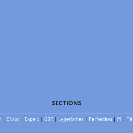
SECTIONS
n
|
Ελλάς
|
Expert
|
GSR
|
Lygerismes
|
Perfection
|
PI
|
Té