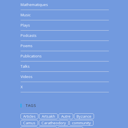
Mathematiques
Music
Plays
Podcasts
Poems
Publications
Talks
Videos
X
TAGS
Articles
Artsakh
Autre
Byzance
Camus
Caratheodory
community