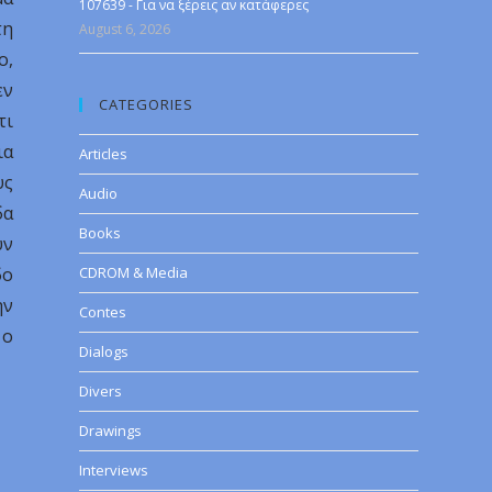
107639 - Για να ξέρεις αν κατάφερες
τη
August 6, 2026
ο,
εν
CATEGORIES
τι
ια
Articles
υς
Audio
δα
Books
υν
δο
CDROM & Media
ην
Contes
 ο
Dialogs
Divers
Drawings
Interviews