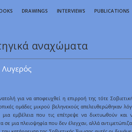
OOKS
DRAWINGS
INTERVIEWS
PUBLICATIONS
ατηγικά αναχώματα
 Λυγερός
ατολή για να αποφευχθεί η επιρροή της τότε Σοβιετικ
οπικές ομάδες μικρού βεληνεκούς απελευθερώθηκαν λό
μια εμβέλεια που τις επέτρεψε να δικτυωθούν και 
α σε μια πλειοψηφία που δεν έλεγχαν, αλλά αντιμετώπιζα
ε την κατάρρευση της Σοβιετικής Ένωσης αυτές οι δυνάμε