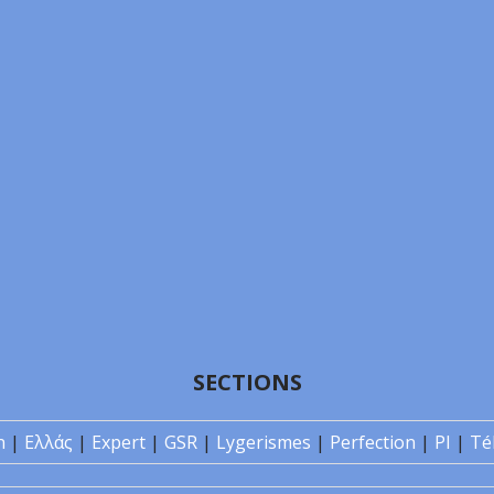
SECTIONS
n
|
Ελλάς
|
Expert
|
GSR
|
Lygerismes
|
Perfection
|
PI
|
Té