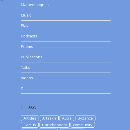
Mathematiques
Music
Plays
Podcasts
Poems
Publications
Talks
Videos
X
TAGS
Articles
Artsakh
Autre
Byzance
Camus
Caratheodory
community