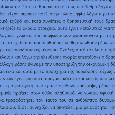
ρίσκονταν. Τότε το θρησκευτικό τους υπόβαθρο άρχισε 
δεν είχαν περάσει ποτέ στην πλειοψηφία λόγω αιρετικ
τικό εχθρό και κατά συνέπεια η θρησκευτική τους δρά
κτήριζε το ακραίο στοιχείο, αυτό έγινε καταλυτικό για τ
ογικές γνώσεις και συμφωνούσαν φυσιολογικά με τη 
ε τα στοιχεία που προσπαθούσαν να θεμελιωθούν μέσω μι
με τις παραδοσιακές τέσσερις Σχολές. Αυτό το πλαίσιο ήρ
ρελαίου και λόγω της ελεύθερης αγοράς επεκτάθηκε η δρά
αλλαγή φάσης έγινε με την υποστήριξη την οικονομική δ
κευτικό και αυτά με το πρόσχημα της παράδοσης, δίχως 
ν ναών έγινε μια απτή πραγματικότητα και κανείς από μέ
σι η στρατηγική των τριών σταδίων επέτρεψε, μέσω τ
μικές πράξεις στον αθώο πληθυσμό, να γίνεται εφικτή
να τροφοδοτήσει τον εαυτό του σε ανθρώπινο δυναμι
λαισίου, διότι συνεχίζει να αποτελεί μια μειονότητα. Τό
ιεθνής Κοινότητα δεν μπορεί να αποδεχτεί την ύπαρ