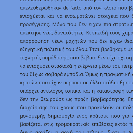
απελευθερώθηκαν de facto από τον κλοιό που β
ενισχύεται και να ενσωματώνει στοιχεία που 
προσέγγισης. Μόνο που δεν είχαν πια στρατιω
απέκτησε νέες δυνατότητες. Κι επειδή τους χαρα
απορρόφηση νέων μαχητών που δεν είχαν θεολ
εξηγητική πολιτική του όλου. Έτσι βρεθήκαμε μ
τεχνητής παράδοσης, που βέβαια δεν είχε σχέση 
να ενισχύσει σταδιακά η ενέργεια μέσω του πετ
του δίχως σοβαρά εμπόδια. Όμως η πραγματική 
κρατών που είχαν περάσει σε άλλο στάδιο θρησ
υπάρχει αντίλογος τοπικά, και η καταστροφή τω
δεν την θεωρούσε ως πράξη βαρβαρότητας. Έτ
διαχείρισης του χάους που προκαλούν οι πολε
μονομερής δημιουργία ενός κράτους που για 
βασίζεται στις τρομοκρατικές επιθέσεις εκτός π
όμως αρχίζει η αρχή του τέλους, διότι η Δ