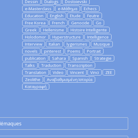
Dessin
Dialogs
Dostoievski
e-Masterclass
e-Μάθημα
Echecs
Education
English
Etude
Feutre
Free Korea
French
Genocide
Go
Greek
Hellenisme
Histoire Intelligente
Holodomor
Hyperstructure
Intelligence
Interview
Italian
lygerismes
Musique
novels
pinterest
Poems
Portrait
publication
Sahara
Spanish
Strategie
Talks
Traduction
Transcription
Translation
Video
Vincent
Vinci
ZEE
Zeolithe
Αναβαθμισμένη Ιστορία
Καταγραφή
lémaques