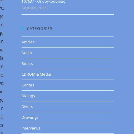
107637 - Οι συγκρούσεις
να
August 6, 2026
ής
ση
CATEGORIES
ην
μη
Articles
ας
Audio
θε
Books
ση
ύο
CDROM & Media
να
Contes
σα
Dialogs
ης
Divers
 η
κό
Drawings
τε
Interviews
ξη