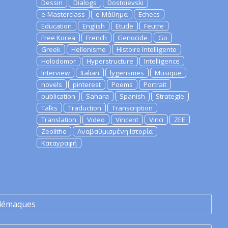
Dessin
Dialogs
Dostoievski
e-Masterclass
e-Μάθημα
Echecs
Education
English
Etude
Feutre
Free Korea
French
Genocide
Go
Greek
Hellenisme
Histoire Intelligente
Holodomor
Hyperstructure
Intelligence
Interview
Italian
lygerismes
Musique
novels
pinterest
Poems
Portrait
publication
Sahara
Spanish
Strategie
Talks
Traduction
Transcription
Translation
Video
Vincent
Vinci
ZEE
Zeolithe
Αναβαθμισμένη Ιστορία
Καταγραφή
lémaques