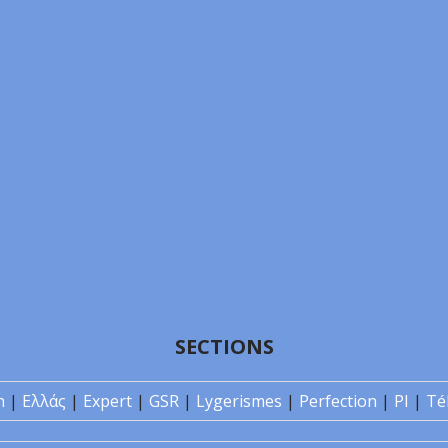
SECTIONS
n
|
Ελλάς
|
Expert
|
GSR
|
Lygerismes
|
Perfection
|
PI
|
Té