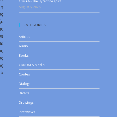
107666 - The Byzantine spirit
 η
August 8, 2026
ως
ξε
CATEGORIES
ης
ψε
Articles
Με
Audio
ύς
Books
ως
ός
CDROM & Media
ού
Contes
Dialogs
Divers
Drawings
Interviews