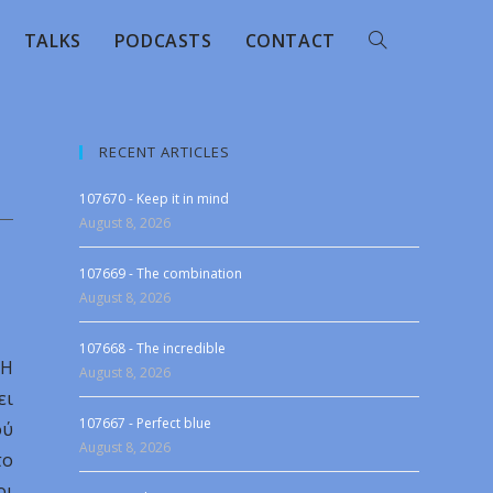
TALKS
PODCASTS
CONTACT
RECENT ARTICLES
107670 - Keep it in mind
August 8, 2026
107669 - The combination
August 8, 2026
107668 - The incredible
 Η
August 8, 2026
ει
107667 - Perfect blue
ού
August 8, 2026
το
οι