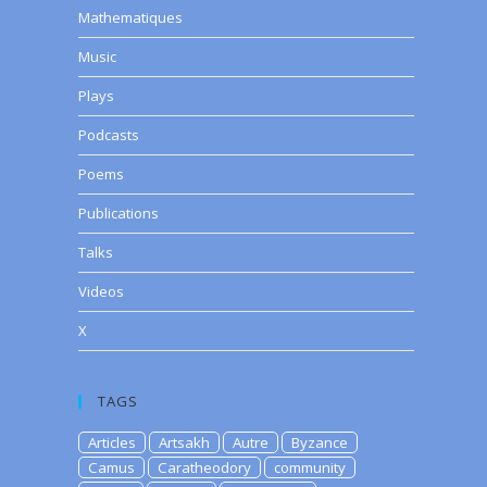
Mathematiques
Music
Plays
Podcasts
Poems
Publications
Talks
Videos
X
TAGS
Articles
Artsakh
Autre
Byzance
Camus
Caratheodory
community