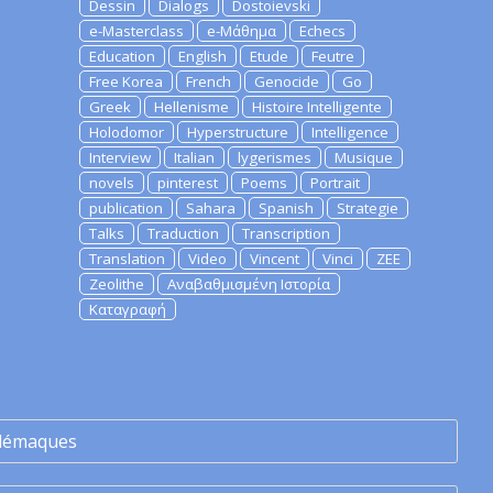
Dessin
Dialogs
Dostoievski
e-Masterclass
e-Μάθημα
Echecs
Education
English
Etude
Feutre
Free Korea
French
Genocide
Go
Greek
Hellenisme
Histoire Intelligente
Holodomor
Hyperstructure
Intelligence
Interview
Italian
lygerismes
Musique
novels
pinterest
Poems
Portrait
publication
Sahara
Spanish
Strategie
Talks
Traduction
Transcription
Translation
Video
Vincent
Vinci
ZEE
Zeolithe
Αναβαθμισμένη Ιστορία
Καταγραφή
lémaques