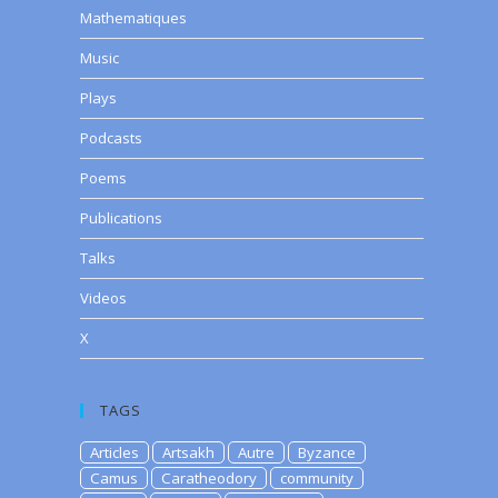
Mathematiques
Music
Plays
Podcasts
Poems
Publications
Talks
Videos
X
TAGS
Articles
Artsakh
Autre
Byzance
Camus
Caratheodory
community