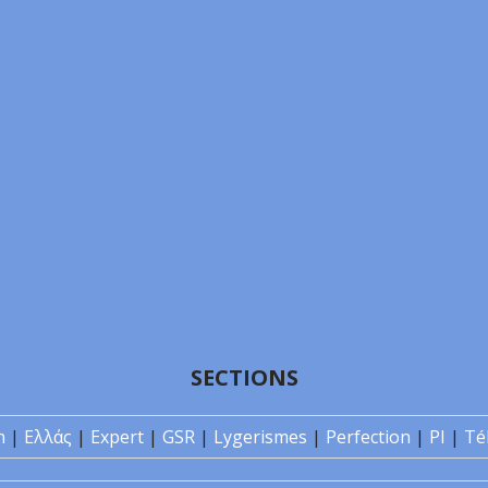
SECTIONS
n
|
Ελλάς
|
Expert
|
GSR
|
Lygerismes
|
Perfection
|
PI
|
Té