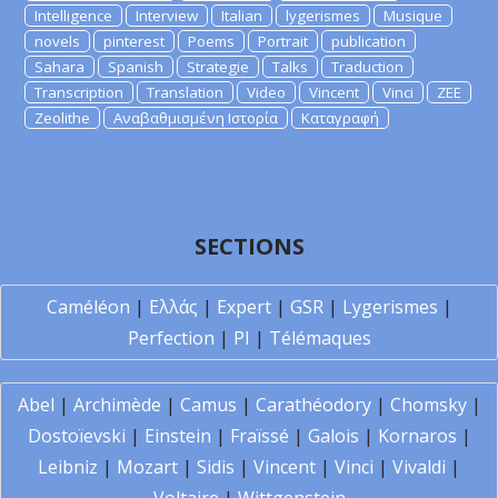
Intelligence
Interview
Italian
lygerismes
Musique
novels
pinterest
Poems
Portrait
publication
Sahara
Spanish
Strategie
Talks
Traduction
Transcription
Translation
Video
Vincent
Vinci
ZEE
Zeolithe
Αναβαθμισμένη Ιστορία
Καταγραφή
SECTIONS
Caméléon
|
Ελλάς
|
Expert
|
GSR
|
Lygerismes
|
Perfection
|
PI
|
Télémaques
Abel
|
Archimède
|
Camus
|
Carathéodory
|
Chomsky
|
Dostoïevski
|
Einstein
|
Fraïssé
|
Galois
|
Kornaros
|
Leibniz
|
Mozart
|
Sidis
|
Vincent
|
Vinci
|
Vivaldi
|