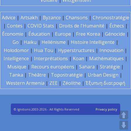
Voltaire
|
Wittgenstein
Advice
|
Artsakh
|
Byzance
|
Chansons
|
Chronostratégie
|
Contes
|
COVID Stats
|
Droits de l'Humanité
|
Échecs
|
Économie
|
Éducation
|
Europe
|
Free Korea
|
Génocide
|
Go
|
Haïku
|
Hellénisme
|
Histoire Intelligente
|
Holodomor
|
Hua Tou
|
Hyperstructures
|
Innovation
|
Intelligence
|
Interprétations
|
Koan
|
Mathématiques
|
Musique
|
Recours européens
|
Sahara
|
Stratégie
|
Tanka
|
Théâtre
|
Topostratégie
|
Urban Design
|
Western Armenia
|
ZEE
|
Zéolithe
|
Έξυπνη διατροφή
© Ignitions 2003-2026 - All Rights Reserved
Privacy policy