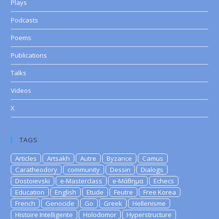
Plays
Podcasts
Poems
Publications
Talks
Videos
X
TAGS
Articles
Artsakh
Autre
Byzance
Camus
Caratheodory
community
Dessin
Dialogs
Dostoievski
e-Masterclass
e-Μάθημα
Echecs
Education
English
Etude
Feutre
Free Korea
French
Genocide
Go
Greek
Hellenisme
Histoire Intelligente
Holodomor
Hyperstructure