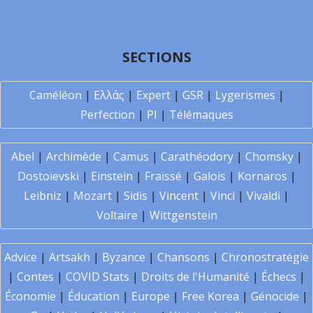
SECTIONS
Caméléon
|
Ελλάς
|
Expert
|
GSR
|
Lygerismes
|
Perfection
|
PI
|
Télémaques
Abel
|
Archimède
|
Camus
|
Carathéodory
|
Chomsky
|
Dostoïevski
|
Einstein
|
Fraïssé
|
Galois
|
Kornaros
|
Leibniz
|
Mozart
|
Sidis
|
Vincent
|
Vinci
|
Vivaldi
|
Voltaire
|
Wittgenstein
Advice
|
Artsakh
|
Byzance
|
Chansons
|
Chronostratégie
|
Contes
|
COVID Stats
|
Droits de l'Humanité
|
Échecs
|
Économie
|
Éducation
|
Europe
|
Free Korea
|
Génocide
|