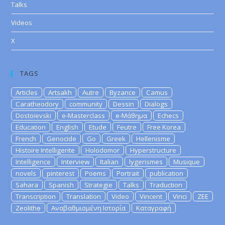
Talks
Videos
X
TAGS
Articles
Artsakh
Autre
Byzance
Camus
Caratheodory
community
Dessin
Dialogs
Dostoievski
e-Masterclass
e-Μάθημα
Echecs
Education
English
Etude
Feutre
Free Korea
French
Genocide
Go
Greek
Hellenisme
Histoire Intelligente
Holodomor
Hyperstructure
Intelligence
Interview
Italian
lygerismes
Musique
novels
pinterest
Poems
Portrait
publication
Sahara
Spanish
Strategie
Talks
Traduction
Transcription
Translation
Video
Vincent
Vinci
ZEE
Zeolithe
Αναβαθμισμένη Ιστορία
Καταγραφή