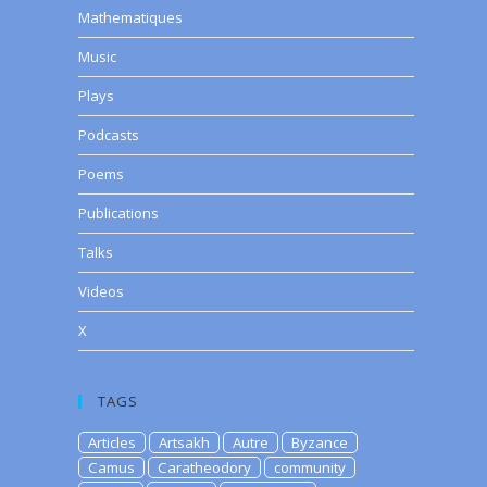
Mathematiques
Music
Plays
Podcasts
Poems
Publications
Talks
Videos
X
TAGS
Articles
Artsakh
Autre
Byzance
Camus
Caratheodory
community