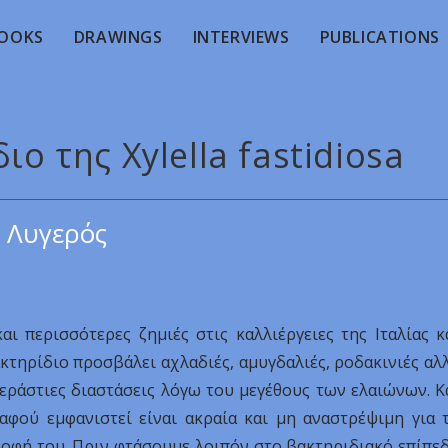
OOKS
DRAWINGS
INTERVIEWS
PUBLICATIONS
ιο της Xylella fastidiosa
 Λυγερός
και περισσότερες ζημιές στις καλλιέργειες της Ιταλίας κ
κτηρίδιο προσβάλει αχλαδιές, αμυγδαλιές, ροδακινιές αλ
τεράστιες διαστάσεις λόγω του μεγέθους των ελαιώνων. Κ
αφού εμφανιστεί είναι ακραία και μη αναστρέψιμη για 
ροφή του. Πριν φτάσουμε λοιπόν στο βακτηριδιακό επίπε