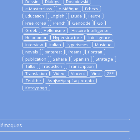
Dessin
Dialogs
Dostoievski
e-Masterclass
e-Μάθημα
Echecs
Education
English
Etude
Feutre
Free Korea
French
Genocide
Go
Greek
Hellenisme
Histoire Intelligente
Holodomor
Hyperstructure
Intelligence
Interview
Italian
lygerismes
Musique
novels
pinterest
Poems
Portrait
publication
Sahara
Spanish
Strategie
Talks
Traduction
Transcription
Translation
Video
Vincent
Vinci
ZEE
Zeolithe
Αναβαθμισμένη Ιστορία
Καταγραφή
lémaques