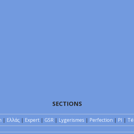
SECTIONS
n
|
Ελλάς
|
Expert
|
GSR
|
Lygerismes
|
Perfection
|
PI
|
Té