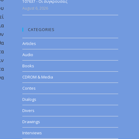
107637 - Οι συγκρούσεις
ου
August 6, 2026
εί
ια
CATEGORIES
υν
θα
Articles
τα
Audio
ιν
Books
τα
να
CDROM & Media
Contes
Dialogs
Divers
Drawings
Interviews