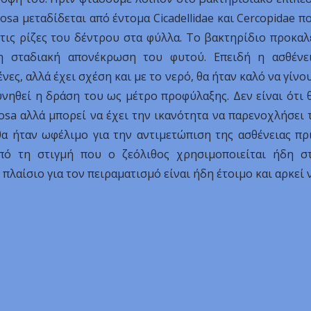
diosa μεταδίδεται από έντομα Cicadellidae και Cercopidae π
τις ρίζες του δέντρου στα φύλλα. Το βακτηρίδιο προκαλ
η σταδιακή απονέκρωση του φυτού. Επειδή η ασθένε
ες, αλλά έχει σχέση και με το νερό, θα ήταν καλό να γίνο
υνηθεί η δράση του ως μέτρο προφύλαξης. Δεν είναι ότι 
iosa αλλά μπορεί να έχει την ικανότητα να παρενοχλήσει 
 θα ήταν ωφέλιμο για την αντιμετώπιση της ασθένειας πρ
πό τη στιγμή που ο ζεόλιθος χρησιμοποιείται ήδη σ
πλαίσιο για τον πειραματισμό είναι ήδη έτοιμο και αρκεί 