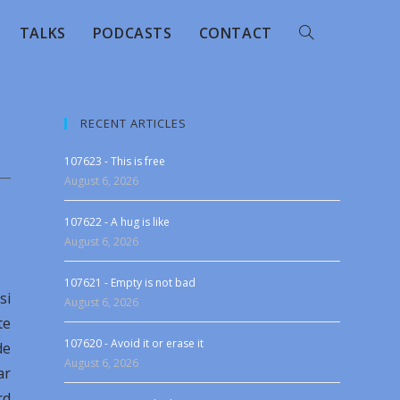
TALKS
PODCASTS
CONTACT
RECENT ARTICLES
107623 - This is free
August 6, 2026
107622 - A hug is like
August 6, 2026
107621 - Empty is not bad
si
August 6, 2026
te
107620 - Avoid it or erase it
de
August 6, 2026
ar
rd