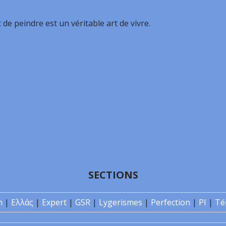
t de peindre est un véritable art de vivre.
SECTIONS
n
|
Ελλάς
|
Expert
|
GSR
|
Lygerismes
|
Perfection
|
PI
|
Té