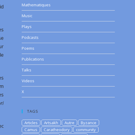
Mathematiques
id
Music
Plays
es
se
Podcasts
ur
Poems
le
Publications
Talks
es
Videos
um
X
es
ri
TAGS
Articles
Artsakh
Autre
Byzance
ec
Camus
Caratheodory
community