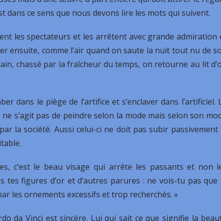
st dans ce sens que nous devons lire les mots qui suivent.
irent les spectateurs et les arrêtent avec grande admiration 
asser ensuite, comme l’air quand on saute la nuit tout nu de s
oudain, chassé par la fraîcheur du temps, on retourne au lit d’
 dans le piège de l’artifice et s’enclaver dans l’artificiel. 
. Il ne s’agit pas de peindre selon la mode mais selon son mo
par la société. Aussi celui-ci ne doit pas subir passivement 
itable.
, c’est le beau visage qui arrête les passants et non l
s tes figures d’or et d’autres parures : ne vois-tu pas que 
par les ornements excessifs et trop recherchés. »
do da Vinci est sincère. Lui qui sait ce que signifie la beau