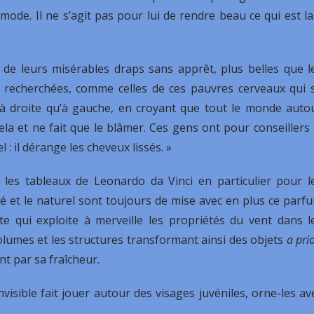
 mode. Il ne s’agit pas pour lui de rendre beau ce qui est la
de leurs misérables draps sans apprêt, plus belles que l
s recherchées, comme celles de ces pauvres cerveaux qui 
à droite qu’à gauche, en croyant que tout le monde auto
la et ne fait que le blâmer. Ces gens ont pour conseillers 
 : il dérange les cheveux lissés. »
les tableaux de Leonardo da Vinci en particulier pour l
té et le naturel sont toujours de mise avec en plus ce parf
ste qui exploite à merveille les propriétés du vent dans l
 volumes et les structures transformant ainsi des objets
a prio
nt par sa fraîcheur.
visible fait jouer autour des visages juvéniles, orne-les av