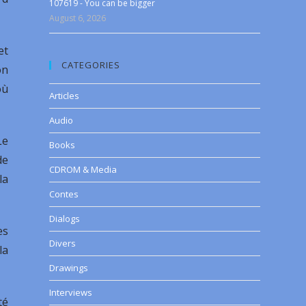
107619 - You can be bigger
August 6, 2026
et
CATEGORIES
on
où
Articles
Audio
Le
Books
de
CDROM & Media
la
Contes
Dialogs
es
Divers
la
Drawings
Interviews
té