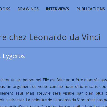
OOKS
DRAWINGS
INTERVIEWS
PUBLICATIONS
dre chez Leonardo da Vinci
. Lygeros
ement un art personnel. Elle est faite pour être montrée aus
lise pas un argument de vente comme nous dirions sans dou
ellement seul. Mais l’œuvre sera visible par bien plus 
doit s’adresser. La peinture de Leonardo da Vinci n’est pas p
uisses mais d’une œuvre à part entière qui doit attirer le rega