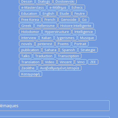
Dessin
Dialogs
Dostoievski
e-Masterclass
e-Μάθημα
Echecs
Education
English
Etude
Feutre
Free Korea
French
Genocide
Go
Greek
Hellenisme
Histoire Intelligente
Holodomor
Hyperstructure
Intelligence
Interview
Italian
lygerismes
Musique
novels
pinterest
Poems
Portrait
publication
Sahara
Spanish
Strategie
Talks
Traduction
Transcription
Translation
Video
Vincent
Vinci
ZEE
Zeolithe
Αναβαθμισμένη Ιστορία
Καταγραφή
lémaques