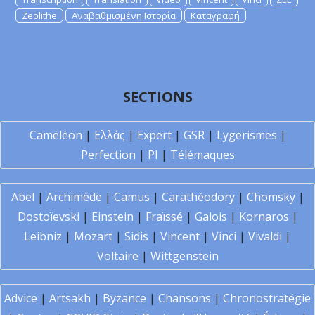
Zeolithe
Αναβαθμισμένη Ιστορία
Καταγραφή
SECTIONS
Caméléon
|
Ελλάς
|
Expert
|
GSR
|
Lygerismes
|
Perfection
|
PI
|
Télémaques
Abel
|
Archimède
|
Camus
|
Carathéodory
|
Chomsky
|
Dostoïevski
|
Einstein
|
Fraïssé
|
Galois
|
Kornaros
|
Leibniz
|
Mozart
|
Sidis
|
Vincent
|
Vinci
|
Vivaldi
|
Voltaire
|
Wittgenstein
Advice
|
Artsakh
|
Byzance
|
Chansons
|
Chronostratégie