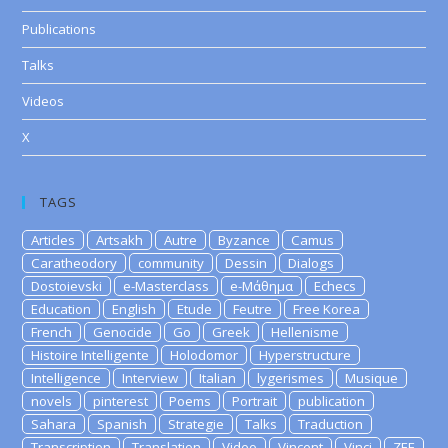
Publications
Talks
Videos
X
TAGS
Articles
Artsakh
Autre
Byzance
Camus
Caratheodory
community
Dessin
Dialogs
Dostoievski
e-Masterclass
e-Μάθημα
Echecs
Education
English
Etude
Feutre
Free Korea
French
Genocide
Go
Greek
Hellenisme
Histoire Intelligente
Holodomor
Hyperstructure
Intelligence
Interview
Italian
lygerismes
Musique
novels
pinterest
Poems
Portrait
publication
Sahara
Spanish
Strategie
Talks
Traduction
Transcription
Translation
Video
Vincent
Vinci
ZEE