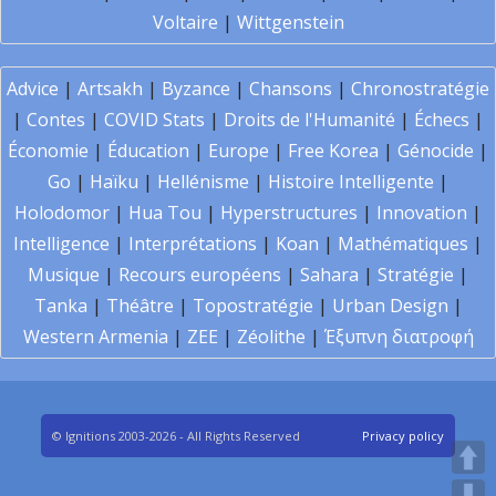
Voltaire
|
Wittgenstein
Advice
|
Artsakh
|
Byzance
|
Chansons
|
Chronostratégie
|
Contes
|
COVID Stats
|
Droits de l'Humanité
|
Échecs
|
Économie
|
Éducation
|
Europe
|
Free Korea
|
Génocide
|
Go
|
Haïku
|
Hellénisme
|
Histoire Intelligente
|
Holodomor
|
Hua Tou
|
Hyperstructures
|
Innovation
|
Intelligence
|
Interprétations
|
Koan
|
Mathématiques
|
Musique
|
Recours européens
|
Sahara
|
Stratégie
|
Tanka
|
Théâtre
|
Topostratégie
|
Urban Design
|
Western Armenia
|
ZEE
|
Zéolithe
|
Έξυπνη διατροφή
© Ignitions 2003-2026 - All Rights Reserved
Privacy policy