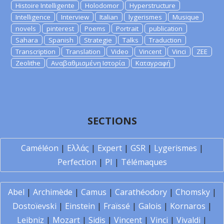
Histoire Intelligente
Holodomor
Hyperstructure
Intelligence
Interview
Italian
lygerismes
Musique
novels
pinterest
Poems
Portrait
publication
Sahara
Spanish
Strategie
Talks
Traduction
Transcription
Translation
Video
Vincent
Vinci
ZEE
Zeolithe
Αναβαθμισμένη Ιστορία
Καταγραφή
SECTIONS
Caméléon
|
Ελλάς
|
Expert
|
GSR
|
Lygerismes
|
Perfection
|
PI
|
Télémaques
Abel
|
Archimède
|
Camus
|
Carathéodory
|
Chomsky
|
Dostoïevski
|
Einstein
|
Fraïssé
|
Galois
|
Kornaros
|
Leibniz
|
Mozart
|
Sidis
|
Vincent
|
Vinci
|
Vivaldi
|