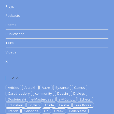
Plays
Podcasts
Poems
Publications
Talks
Videos
X
TAGS
Articles
Artsakh
Autre
Byzance
Camus
Caratheodory
community
Dessin
Dialogs
Dostoievski
e-Masterclass
e-Μάθημα
Echecs
Education
English
Etude
Feutre
Free Korea
French
Genocide
Go
Greek
Hellenisme