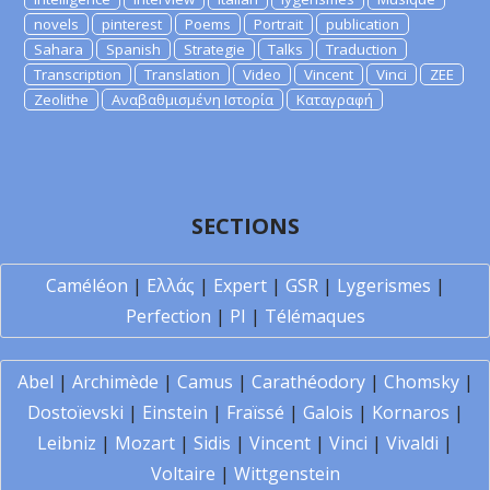
novels
pinterest
Poems
Portrait
publication
Sahara
Spanish
Strategie
Talks
Traduction
Transcription
Translation
Video
Vincent
Vinci
ZEE
Zeolithe
Αναβαθμισμένη Ιστορία
Καταγραφή
SECTIONS
Caméléon
|
Ελλάς
|
Expert
|
GSR
|
Lygerismes
|
Perfection
|
PI
|
Télémaques
Abel
|
Archimède
|
Camus
|
Carathéodory
|
Chomsky
|
Dostoïevski
|
Einstein
|
Fraïssé
|
Galois
|
Kornaros
|
Leibniz
|
Mozart
|
Sidis
|
Vincent
|
Vinci
|
Vivaldi
|
Voltaire
|
Wittgenstein