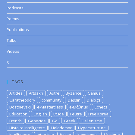
Podcasts
Poems
Publications
Talks
Videos
X
TAGS
Articles
Artsakh
Autre
Byzance
Camus
Caratheodory
community
Dessin
Dialogs
Dostoievski
e-Masterclass
e-Μάθημα
Echecs
Education
English
Etude
Feutre
Free Korea
French
Genocide
Go
Greek
Hellenisme
Histoire Intelligente
Holodomor
Hyperstructure
Intelligence
Interview
Italian
lygerismes
Musique